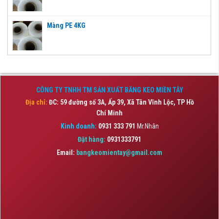
Màng PE 4KG
CÔNG TY TNHH TM SẢN XUẤT BĂNG KEO MIỀN TÂY
Địa chỉ:
ĐC: 59 đường số 3A, Ấp 39, Xã Tân Vĩnh Lộc,
TP Hồ
Chí Minh
Kinh doanh:
0931 333 791
Mr.Nhân
Đặt hàng:
0931333791
Email:
bangkeomientay@gmail.com