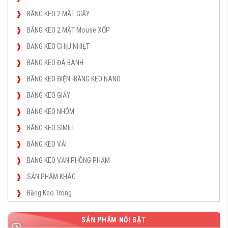
BĂNG KEO 2 MẶT GIẤY
BĂNG KEO 2 MẶT Mouse XỐP
BĂNG KEO CHỊU NHIỆT
BĂNG KEO ĐÁ BANH
BĂNG KEO ĐIỆN -BĂNG KEO NANO
BĂNG KEO GIẤY
BĂNG KEO NHÔM
BĂNG KEO SIMILI
BĂNG KEO VẢI
BĂNG KEO VĂN PHÒNG PHẨM
SẢN PHẨM KHÁC
Băng Keo Trong
SẢN PHẨM NỔI BẬT