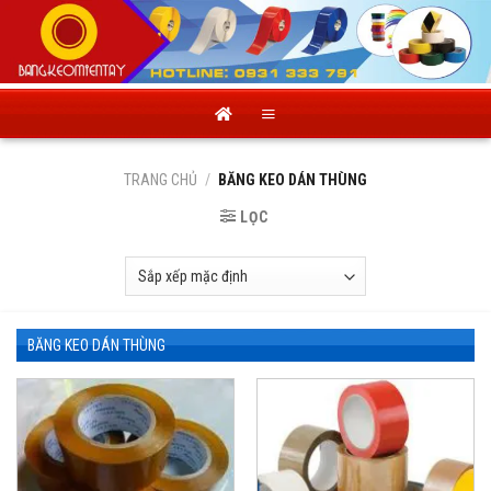
Skip
to
content
TRANG CHỦ
/
BĂNG KEO DÁN THÙNG
LỌC
BĂNG KEO DÁN THÙNG