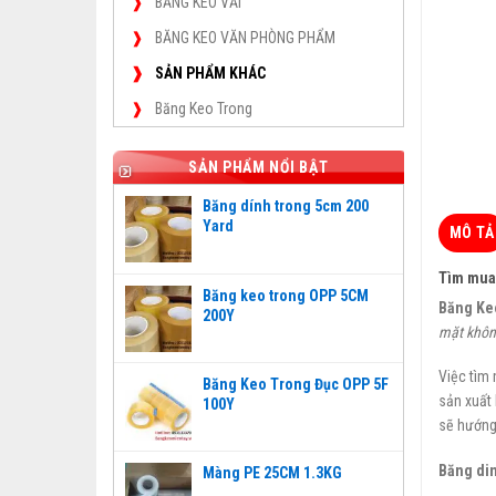
BĂNG KEO VẢI
BĂNG KEO VĂN PHÒNG PHẨM
SẢN PHẨM KHÁC
Băng Keo Trong
SẢN PHẨM NỔI BẬT
Băng dính trong 5cm 200
Yard
MÔ TẢ
Tìm mua 
Băng keo trong OPP 5CM
Băng Ke
200Y
mặt không
Việc tìm
Băng Keo Trong Đục OPP 5F
sản xuất
100Y
sẽ hướng 
Băng
di
Màng PE 25CM 1.3KG