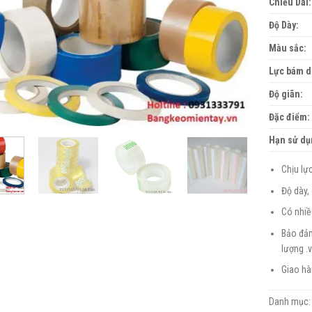
Chiều Dài:
Độ Dày:
Màu sắc:
Lực bám d
Độ giãn:
Đặc điểm:
Hạn sử dụ
Chịu lực
Độ dày,
Có nhiề
Bảo đảm
lượng .v.
Giao hà
Danh mục