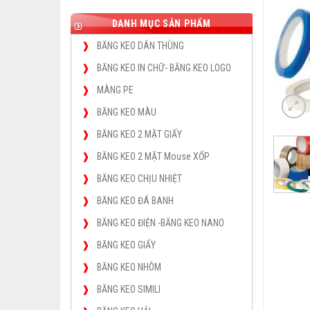
DANH MỤC SẢN PHẨM
BĂNG KEO DÁN THÙNG
BĂNG KEO IN CHỮ- BĂNG KEO LOGO
MÀNG PE
BĂNG KEO MÀU
BĂNG KEO 2 MẶT GIẤY
BĂNG KEO 2 MẶT Mouse XỐP
BĂNG KEO CHỊU NHIỆT
BĂNG KEO ĐÁ BANH
BĂNG KEO ĐIỆN -BĂNG KEO NANO
BĂNG KEO GIẤY
BĂNG KEO NHÔM
BĂNG KEO SIMILI