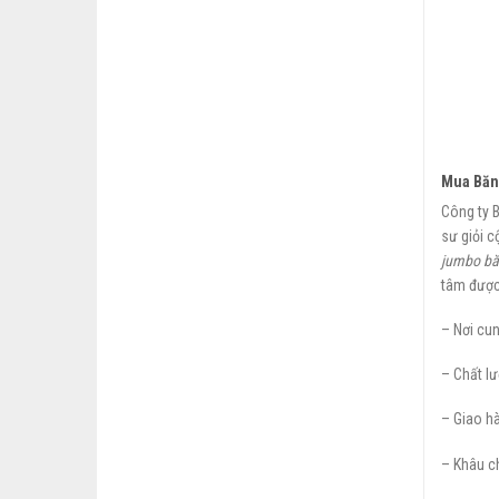
Mua Băn
Công ty 
sư giỏi c
jumbo bă
tâm được 
– Nơi cun
– Chất lư
– Giao h
– Khâu ch