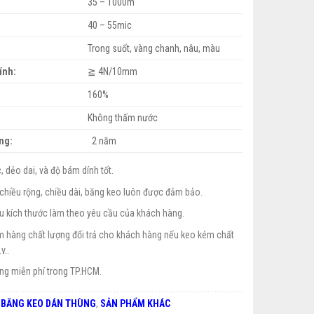
35 – 1000m
40 – 55mic
Trong suốt, vàng chanh, nâu, màu
ính:
≧ 4N/10mm
160%
Không thấm nước
ng:
2 năm
, dẻo dai, và độ bám dính tốt.
 chiều rộng, chiều dài, băng keo luôn được đảm bảo.
u kích thước làm theo yêu cầu của khách hàng.
 hàng chất lượng đổi trả cho khách hàng nếu keo kém chất
v..
ng miễn phí trong TP.HCM.
:
BĂNG KEO DÁN THÙNG
,
SẢN PHẨM KHÁC