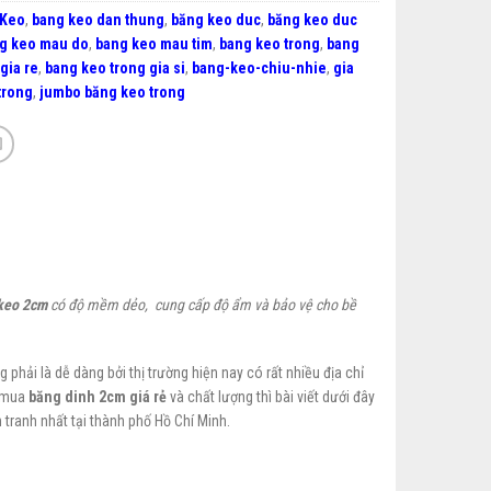
 Keo
,
bang keo dan thung
,
băng keo duc
,
băng keo duc
g keo mau do
,
bang keo mau tim
,
bang keo trong
,
bang
gia re
,
bang keo trong gia si
,
bang-keo-chiu-nhie
,
gia
trong
,
jumbo băng keo trong
keo 2cm
có độ mềm dẻo, cung cấp độ ẩm và bảo vệ cho bề
g phải là dễ dàng bởi thị trường hiện nay có rất nhiều địa chỉ
m mua
băng
dinh
2cm giá rẻ
và chất lượng thì bài viết dưới đây
 tranh nhất tại thành phố Hồ Chí Minh.