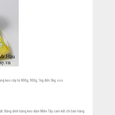
g keo cây từ 800g, 900g, 1kg đến 3kg .v.v.v..
t. Băng dính băng keo điện Miền Tây cam kết chỉ bán hàng