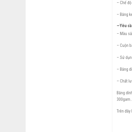
– Chế độ 
– Băng k
—
Yêu cầ
– Màu sắ
– Cuộn b
– Sử dụn
– Băng d
– Chất lư
Băng dín
300gam…h
Trên đây 