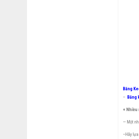
Băng Keo
–
Băng k
+ Nhiều
— Một nhữ
–Hãy lựa