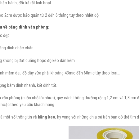
bảo hành, đổi trả rất linh hoạt
eo 2cm được bảo quản từ 2 đến 6 tháng tuy theo nhiêt độ
u về băng dính văn phòng
:
c đẹp
ăng dính chắc chắn
g không bị đứt quãng hoặc độ kéo dãn kém.
ính mềm dai, độ dày vừa phải khoảng 43mic đến 60mic tùy theo loại…
ợng bám dính nhanh, kết dính tốt.
h văn phòng (cuộn nhỏ lõi nhựa), quy cách thông thường rộng 1,2 cm và 1,8 cm 
oặc theo yêu cầu khách hàng.
là một số thông tin về
băng keo
, hy vọng với những chia sẻ trên bạn có thể tìm