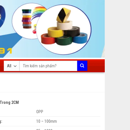
Tìm
kiếm:
 Trong 2CM
OPP
g:
10 – 100mm