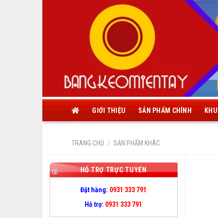
Skip
to
content
GIỚI THIỆU
SẢN PHẨM CHÍNH
KHU
TRANG CHỦ
/
SẢN PHẨM KHÁC
HỖ TRỢ TRỰC TUYẾN
Đặt hàng:
0931 333 791
Hỗ trợ:
0931 333 791