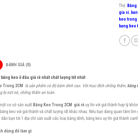
Thẻ:
Băng
gia si
,
ban
keo trong 
bang keo 
ĐÁNH GIÁ (0)
băng keo ở đâu giá rẻ nhất chất lượng tốt nhất
o Trong 2CM
là sản phẩm có độ bám dính
cao
. Với mục đích chống thấm,
băng 
 bị nứt nẻ, chống thấm an toàn.
 một cơ sở sản xuất
Băng Keo Trong 2CM
giá rẻ
uy tín với giá thành hợp lý khôn
 băng keo với giá thành và chất lượng rất khác nhau. Nếu bạn đang quan tâm tì
dẫn bạn tới 1 địa chỉ sản xuất các loại băng dính, băng keo uy tín giá thành canh
nh
dùng để làm gì