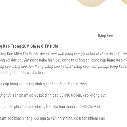
Băng keo
g Keo Trong 2CM Giá rẻ Ở TP HCM
Băng Keo Miền Tây là một
địa chỉ sản xuất băng keo giá thành rẻ
và uy tín nhất trê
ộng với dây chuyền công nghệ hiện đại, công ty không chỉ cung cấp
băng keo
mà
ng keo, băng keo dán thùng, băng keo hai mặt, băng keo niêm phong, bang keo 
hưởng rất nhiều ưu đãi lớn:
g cấp băng keo, băng dính giá thành tốt nhất thị trường
ợng tốt, sản phẩm có độ kết dính cao 50 MIC trở lên, kéo không đứt
àng miễn phí và nhanh chóng trên địa bàn thành phố Hồ Chí Minh
ăm sóc khách hàng, đội ngũ tư vấn nhiệt tình, có trách nhiệm cao