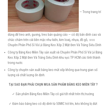
— Trong trang trí
dùng để treo anh, gương, treo bản quảng cáo — có độ bán dính cao và
chắc chắm trên cái bền mặc như kiến, kim loaij, nhựa, đồ gỗ, .v.v.v.
Chuyên Phân Phố Sỉ Và Lẻ Băng Keo Xốp 2 Mặt Đen Và Trắng Siêu Dính
Công ty Băng Keo Miền Tây sản xuất và Chuyên Phân Phố Sỉ Và Lẻ Băng
Keo Xốp 2 Mặt Đen Và Trắng Siêu Dính khu vực TP HCM các tỉnh thành
trong nước.
Công ty chuyên sản xuất băng keo mút xốp không qua trung gian số
lượng và chất lượng ổn định.
TẠI SAO BẠN PHẢI CHỌN MUA SẢN PHẨM BĂNG KEO MIỀN TÂY ?
✓ Sản phẩm Băng Keo Miền Tây có giá tốt nhất trên thị trường
✓ Đảm bảo băng keo có độ dính từ 50MIC trở lên, kéo không bị đứt