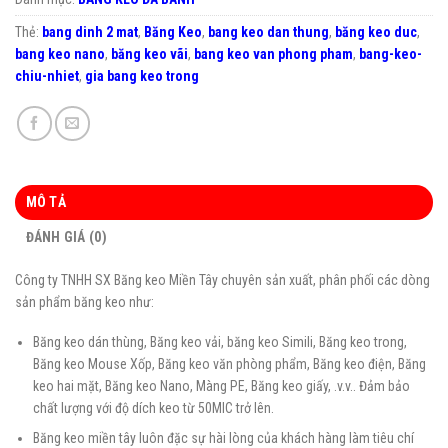
Thẻ:
bang dinh 2 mat
,
Băng Keo
,
bang keo dan thung
,
băng keo duc
,
bang keo nano
,
băng keo vãi
,
bang keo van phong pham
,
bang-keo-
chiu-nhiet
,
gia bang keo trong
MÔ TẢ
ĐÁNH GIÁ (0)
Công ty TNHH SX Băng keo Miền Tây chuyên sản xuất, phân phối các dòng
sản phẩm băng keo như:
Băng keo dán thùng, Băng keo vải, băng keo Simili, Băng keo trong,
Băng keo Mouse Xốp, Băng keo văn phòng phẩm, Băng keo điện, Băng
keo hai mặt, Băng keo Nano, Màng PE, Băng keo giấy, .v.v.. Đảm bảo
chất lượng với độ dích keo từ 50MIC trở lên.
Băng keo miền tây luôn đặc sự hài lòng của khách hàng làm tiêu chí