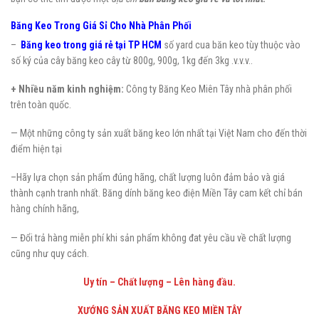
Băng Keo Trong Giá Sỉ Cho Nhà Phân Phối
–
Băng keo trong giá rẻ tại TP HCM
số yard cua băn keo tùy thuộc vào
số ký của cây băng keo cây từ 800g, 900g, 1kg đến 3kg .v.v.v..
+ Nhiều năm kinh nghiệm:
Công ty Băng Keo Miên Tây nhà phân phối
trên toàn quốc.
— Một những công ty sản xuất băng keo lớn nhất tại Việt Nam cho đến thời
điểm hiện tại
–Hãy lựa chọn sản phẩm đúng hãng, chất lượng luôn đảm bảo và giá
thành cạnh tranh nhất. Băng dính băng keo điện Miền Tây cam kết chỉ bán
hàng chính hãng,
— Đổi trả hàng miễn phí khi sản phẩm không đat yêu cầu về chất lượng
cũng như quy cách.
Uy tín – Chất lượng – Lên hàng đầu.
XƯỚNG SẢN XUẤT BĂNG KEO MIỀN TÂY