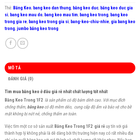
Thẻ:
Băng Keo
,
bang keo dan thung
,
băng keo duc
,
băng keo duc gia
si
,
bang keo mau do
,
bang keo mau tim
,
bang keo trong
,
bang keo
trong gia re
,
bang keo trong gia si
,
bang-keo-chiu-nhie
,
gia bang keo
trong
,
jumbo băng keo trong
MÔ TẢ
ĐÁNH GIÁ (0)
Tìm mua băng keo ở đâu giá rẻ nhất chất lượng tốt nhất
Băng Keo Trong 1F2
là sản phẩm có độ bám dính
cao
. Với mục đích
chống thấm,
băng keo
có độ mềm dẻo, cung cấp độ ẩm và bảo vệ cho bề
mặt không bị nứt nẻ, chống thấm an toàn.
Việc tìm một cơ sở sản xuất
Băng Keo Trong 1F2
giá rẻ
uy tín với giá
thành hợp lý không phải là dễ dàng bởi thị trường hiện nay có rất nhiều địa
chỉ sản xuất băng keo với giá thành và chất lượng rất khác nhau. Nếu bạn