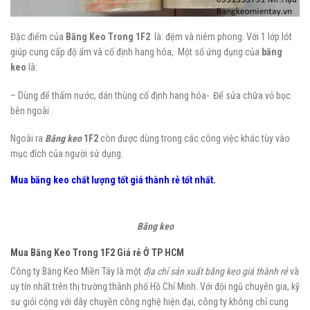
Đặc điểm của
Băng Keo Trong 1F2
là: đệm và niêm phong. Với 1 lớp lót
giúp cung cấp độ ẩm và cố định hang hóa, Một số ứng dụng của
băng
keo
là:
– Dùng để thấm nước, dán thùng cố định hang hóa- Để sửa chữa vỏ bọc
bên ngoài .
Ngoài ra
Băng keo
1F2
còn được dùng trong các công việc khác tùy vào
mục đích của người sử dụng.
Mua băng keo chất lượng tốt giá thành rẻ
tốt nhất.
Băng keo
Mua Băng Keo Trong 1F2 Giá rẻ Ở TP HCM
Công ty Băng Keo Miền Tây là một
địa chỉ sản xuất băng keo giá thành rẻ
và
uy tín nhất trên thị trường thành phố Hồ Chí Minh. Với đội ngũ chuyên gia, kỹ
sư giỏi cộng với dây chuyền công nghệ hiện đại, công ty không chỉ cung