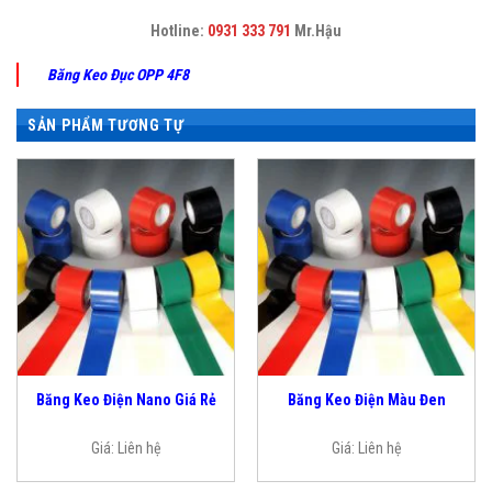
Hotline:
0931 333 79
1
Mr.Hậu
Băng Keo Đục OPP 4F8
SẢN PHẨM TƯƠNG TỰ
Băng Keo Điện Nano Giá Rẻ
Băng Keo Điện Màu Đen
Giá:
Liên hệ
Giá:
Liên hệ