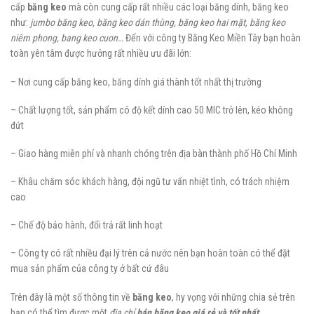
cấp
băng keo
mà còn cung cấp rất nhiều các loại băng dính, băng keo
như:
jumbo băng keo, băng keo dán thùng, băng keo hai mặt, băng keo
niêm phong, bang keo cuon…
Đến với công ty Băng Keo Miền Tây bạn hoàn
toàn yên tâm được hưởng rất nhiều ưu đãi lớn:
– Nơi cung cấp băng keo, băng dính giá thành tốt nhất thị trường
– Chất lượng tốt, sản phẩm có độ kết dính cao 50 MIC trở lên, kéo không
đứt
– Giao hàng miễn phí và nhanh chóng trên địa bàn thành phố Hồ Chí Minh
– Khâu chăm sóc khách hàng, đội ngũ tư vấn nhiệt tình, có trách nhiệm
cao
– Chế độ bảo hành, đổi trả rất linh hoạt
– Công ty có rất nhiều đại lý trên cả nước nên bạn hoàn toàn có thể đặt
mua sản phẩm của công ty ở bất cứ đâu
Trên đây là một số thông tin về
băng keo
, hy vọng với những chia sẻ trên
bạn có thể tìm được một
địa chỉ
bán băng keo giá rẻ và tốt nhất
.