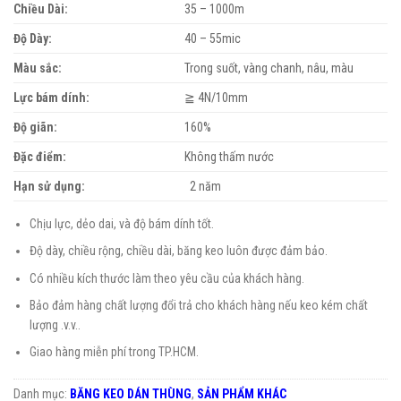
Chiều Dài:
35 – 1000m
Độ Dày:
40 – 55mic
Màu sắc:
Trong suốt, vàng chanh, nâu, màu
Lực bám dính:
≧ 4N/10mm
Độ giãn:
160%
Đặc điểm:
Không thấm nước
Hạn sử dụng:
2 năm
Chịu lực, dẻo dai, và độ bám dính tốt.
Độ dày, chiều rộng, chiều dài, băng keo luôn được đảm bảo.
Có nhiều kích thước làm theo yêu cầu của khách hàng.
Bảo đảm hàng chất lượng đổi trả cho khách hàng nếu keo kém chất
lượng .v.v..
Giao hàng miễn phí trong TP.HCM.
Danh mục:
BĂNG KEO DÁN THÙNG
,
SẢN PHẨM KHÁC