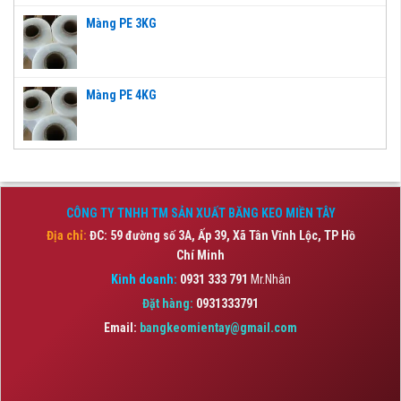
Màng PE 3KG
Màng PE 4KG
CÔNG TY TNHH TM SẢN XUẤT BĂNG KEO MIỀN TÂY
Địa chỉ:
ĐC: 59 đường số 3A, Ấp 39, Xã Tân Vĩnh Lộc,
TP Hồ
Chí Minh
Kinh doanh:
0931 333 791
Mr.Nhân
Đặt hàng:
0931333791
Email:
bangkeomientay@gmail.com