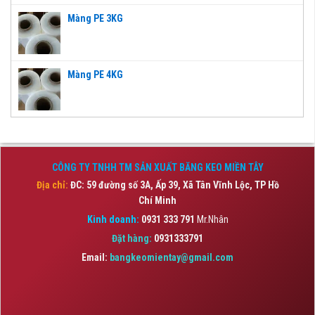
Màng PE 3KG
Màng PE 4KG
CÔNG TY TNHH TM SẢN XUẤT BĂNG KEO MIỀN TÂY
Địa chỉ:
ĐC: 59 đường số 3A, Ấp 39, Xã Tân Vĩnh Lộc,
TP Hồ
Chí Minh
Kinh doanh:
0931 333 791
Mr.Nhân
Đặt hàng:
0931333791
Email:
bangkeomientay@gmail.com