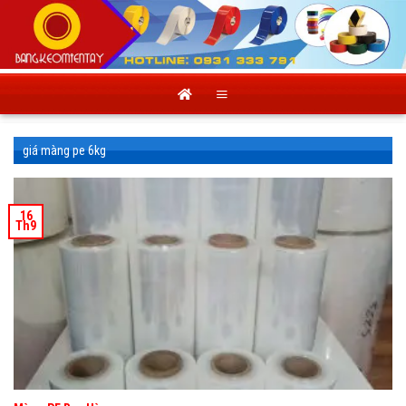
Skip
to
content
giá màng pe 6kg
16
Th9