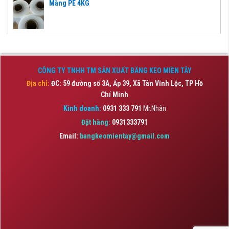
Màng PE 4KG
CÔNG TY TNHH TM SẢN XUẤT BĂNG KEO MIỀN TÂY
Địa chỉ:
ĐC: 59 đường số 3A, Ấp 39, Xã Tân Vĩnh Lộc,
TP Hồ
Chí Minh
Kinh doanh:
0931 333 791
Mr.Nhân
Đặt hàng:
0931333791
Email:
bangkeomientay@gmail.com