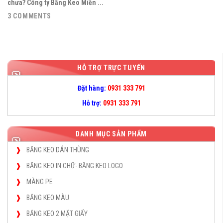
chưa? Công ty Băng Keo Miền ...
3 COMMENTS
HỖ TRỢ TRỰC TUYẾN
Đặt hàng:
0931 333 791
Hỗ trợ:
0931 333 791
DANH MỤC SẢN PHẨM
BĂNG KEO DÁN THÙNG
BĂNG KEO IN CHỮ- BĂNG KEO LOGO
MÀNG PE
BĂNG KEO MÀU
BĂNG KEO 2 MẶT GIẤY