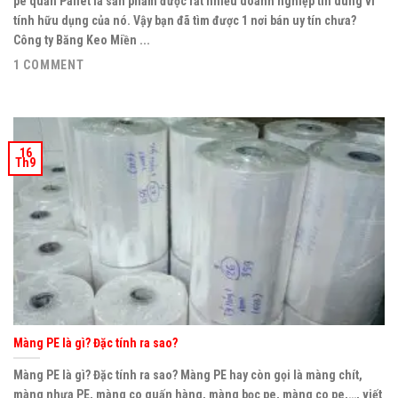
pe quấn Pallet là sản phẩm được rất nhiều doanh nghiệp tin dùng vì
tính hữu dụng của nó. Vậy bạn đã tìm được 1 nơi bán uy tín chưa?
Công ty Băng Keo Miền ...
1 COMMENT
16
Th9
Màng PE là gì? Đặc tính ra sao?
Màng PE là gì? Đặc tính ra sao? Màng PE hay còn gọi là màng chít,
màng nhựa PE, màng co quấn hàng, màng bọc pe, màng co pe,…, viết