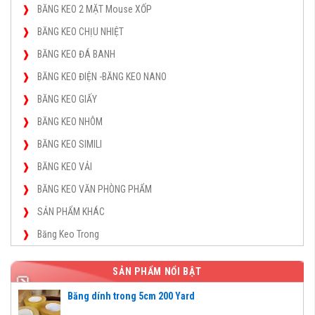
BĂNG KEO 2 MẶT Mouse XỐP
BĂNG KEO CHỊU NHIỆT
BĂNG KEO ĐÁ BANH
BĂNG KEO ĐIỆN -BĂNG KEO NANO
BĂNG KEO GIẤY
BĂNG KEO NHÔM
BĂNG KEO SIMILI
BĂNG KEO VẢI
BĂNG KEO VĂN PHÒNG PHẨM
SẢN PHẨM KHÁC
Băng Keo Trong
SẢN PHẨM NỔI BẬT
Băng dính trong 5cm 200 Yard