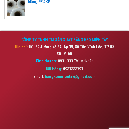
Màng PE 4KG
CÔNG TY TNHH TM SẢN XUẤT BĂNG KEO MIỀN TÂY
Địa chỉ:
ĐC: 59 đường số 3A, Ấp 39, Xã Tân Vĩnh Lộc,
TP Hồ
Chí Minh
Kinh doanh:
0931 333 791
Mr.Nhân
Đặt hàng:
0931333791
Email:
bangkeomientay@gmail.com