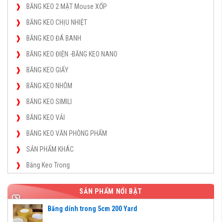
BĂNG KEO 2 MẶT Mouse XỐP
BĂNG KEO CHỊU NHIỆT
BĂNG KEO ĐÁ BANH
BĂNG KEO ĐIỆN -BĂNG KEO NANO
BĂNG KEO GIẤY
BĂNG KEO NHÔM
BĂNG KEO SIMILI
BĂNG KEO VẢI
BĂNG KEO VĂN PHÒNG PHẨM
SẢN PHẨM KHÁC
Băng Keo Trong
SẢN PHẨM NỔI BẬT
Băng dính trong 5cm 200 Yard