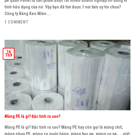
pe quấn Pallet là sản phẩm được rất nhiều doanh nghiệp tin dùng vì
tính hữu dụng của nó. Vậy bạn đã tìm được 1 nơi bán uy tín chưa?
Công ty Băng Keo Miền ...
1 COMMENT
16
Th9
Màng PE là gì? Đặc tính ra sao?
Màng PE là gì? Đặc tính ra sao? Màng PE hay còn gọi là màng chít,
màng nhựa PE, màng co quấn hàng, màng bọc pe, màng co pe,…, viết