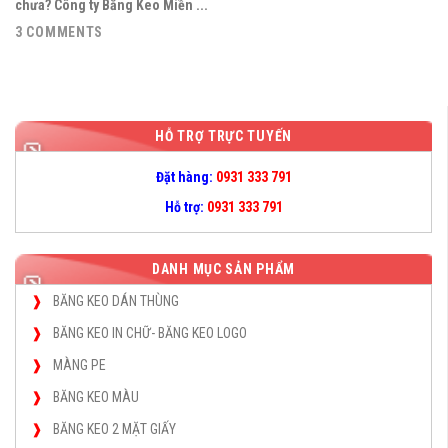
chưa? Công ty Băng Keo Miền ...
3 COMMENTS
HỖ TRỢ TRỰC TUYẾN
Đặt hàng:
0931 333 791
Hỗ trợ:
0931 333 791
DANH MỤC SẢN PHẨM
BĂNG KEO DÁN THÙNG
BĂNG KEO IN CHỮ- BĂNG KEO LOGO
MÀNG PE
BĂNG KEO MÀU
BĂNG KEO 2 MẶT GIẤY