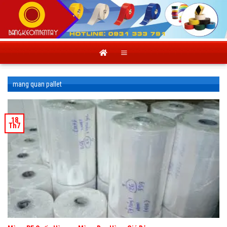
Skip
to
content
mang quan pallet
18
Th7