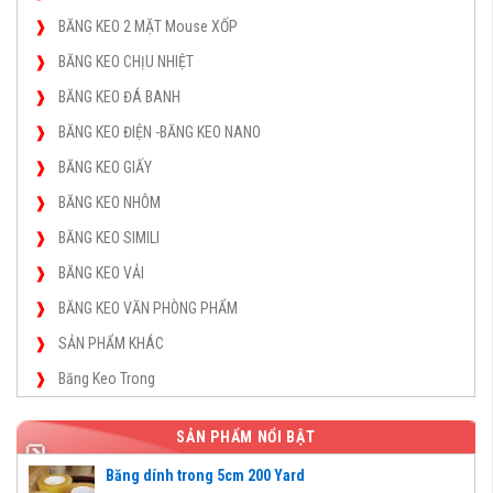
BĂNG KEO 2 MẶT Mouse XỐP
BĂNG KEO CHỊU NHIỆT
BĂNG KEO ĐÁ BANH
BĂNG KEO ĐIỆN -BĂNG KEO NANO
BĂNG KEO GIẤY
BĂNG KEO NHÔM
BĂNG KEO SIMILI
BĂNG KEO VẢI
BĂNG KEO VĂN PHÒNG PHẨM
SẢN PHẨM KHÁC
Băng Keo Trong
SẢN PHẨM NỔI BẬT
Băng dính trong 5cm 200 Yard