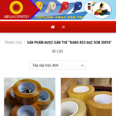
Skip
to
content
TRANG CHỦ
/
SẢN PHẨM ĐƯỢC GẮN THẺ “BANG KEO ĐỤC 5CM 200YA”
LỌC