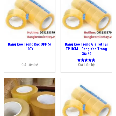
Băng Keo Trong Đục OPP 5F
Băng Keo Trong Giá Tốt Tại
100Y
TP HCM – Băng Keo Trong
Giá Rẻ
Giá:
Liên hệ
Giá:
Liên hệ
Được xếp
hạng
5.00
5 sao