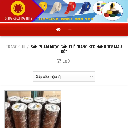
Skip
to
content
TRANG CHỦ
/
SẢN PHẨM ĐƯỢC GẮN THẺ “BĂNG KEO NANO 1F8 MÀU
ĐỎ”
LỌC