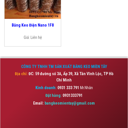
Băng Keo Điện Nano 1F8
Giá:
Liên hệ
CÔNG TY TNHH TM SẢN XUẤT BĂNG KEO MIỀN TÂY
Địa chỉ:
ĐC: 59 đường số 3A, Ấp 39, Xã Tân Vĩnh Lộc,
TP Hồ
Chí Minh
Kinh doanh:
0931 333 791
Mr.Nhân
Đặt hàng:
0931333791
Email:
bangkeomientay@gmail.com