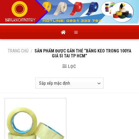
Skip
to
content
TRANG CHỦ
/
SẢN PHẨM ĐƯỢC GẮN THẺ “BĂNG KEO TRONG 100YA
GIÁ SI TAI TP HCM”
LỌC