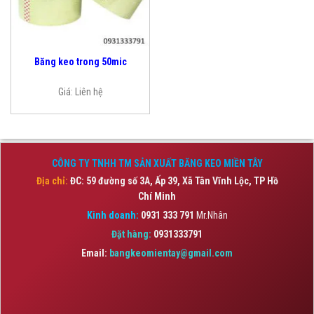
Băng keo trong 50mic
Giá:
Liên hệ
CÔNG TY TNHH TM SẢN XUẤT BĂNG KEO MIỀN TÂY
Địa chỉ:
ĐC: 59 đường số 3A, Ấp 39, Xã Tân Vĩnh Lộc,
TP Hồ
Chí Minh
Kinh doanh:
0931 333 791
Mr.Nhân
Đặt hàng:
0931333791
Email:
bangkeomientay@gmail.com