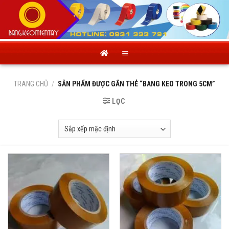
Skip
to
content
TRANG CHỦ
/
SẢN PHẨM ĐƯỢC GẮN THẺ “BANG KEO TRONG 5CM”
LỌC