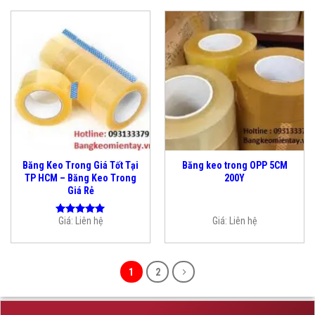
Băng Keo Trong Giá Tốt Tại
Băng keo trong OPP 5CM
TP HCM – Băng Keo Trong
200Y
Giá Rẻ
Giá:
Liên hệ
Giá:
Liên hệ
Được xếp
hạng
5.00
5 sao
1
2