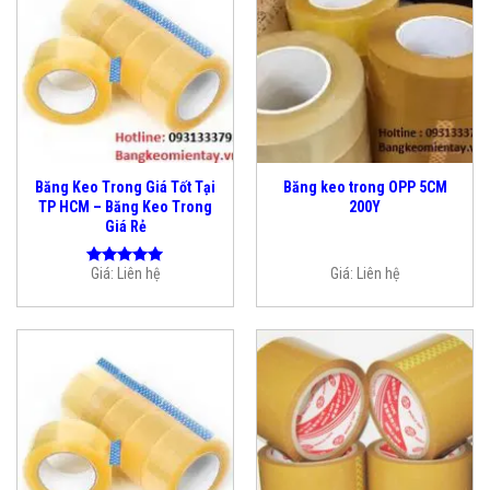
Băng Keo Trong Giá Tốt Tại
Băng keo trong OPP 5CM
TP HCM – Băng Keo Trong
200Y
Giá Rẻ
Giá:
Liên hệ
Giá:
Liên hệ
Được xếp
hạng
5.00
5 sao