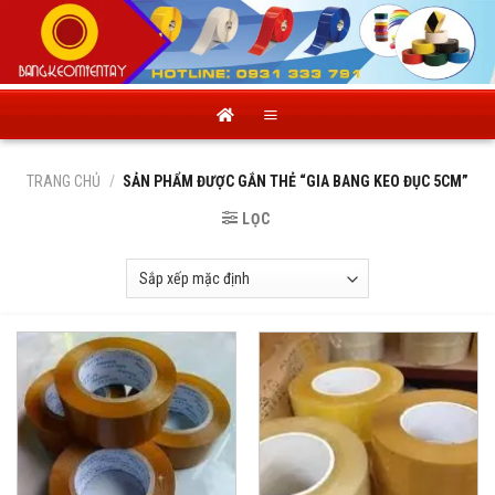
Skip
to
content
TRANG CHỦ
/
SẢN PHẨM ĐƯỢC GẮN THẺ “GIA BANG KEO ĐỤC 5CM”
LỌC