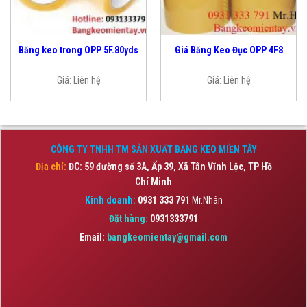
Băng keo trong OPP 5F.80yds
Giá Băng Keo Đục OPP 4F8
Giá:
Liên hệ
Giá:
Liên hệ
CÔNG TY TNHH TM SẢN XUẤT BĂNG KEO MIỀN TÂY
Địa chỉ:
ĐC: 59 đường số 3A, Ấp 39, Xã Tân Vĩnh Lộc,
TP Hồ
Chí Minh
Kinh doanh:
0931 333 791
Mr.Nhân
Đặt hàng:
0931333791
Email:
bangkeomientay@gmail.com