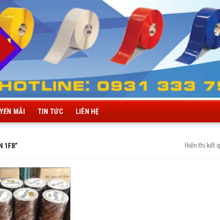
YẾN MÃI
TIN TỨC
LIÊN HỆ
Hiển thị kết 
N 1F8”