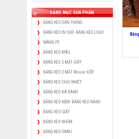
DANH MỤC SẢN PHẨM
BĂNG KEO DÁN THÙNG
BĂNG KEO IN CHỮ- BĂNG KEO LOGO
Băng
MÀNG PE
BĂNG KEO MÀU
BĂNG KEO 2 MẶT GIẤY
BĂNG KEO 2 MẶT Mouse XỐP
BĂNG KEO CHỊU NHIỆT
BĂNG KEO ĐÁ BANH
BĂNG KEO ĐIỆN -BĂNG KEO NANO
BĂNG KEO GIẤY
BĂNG KEO NHÔM
BĂNG KEO SIMILI