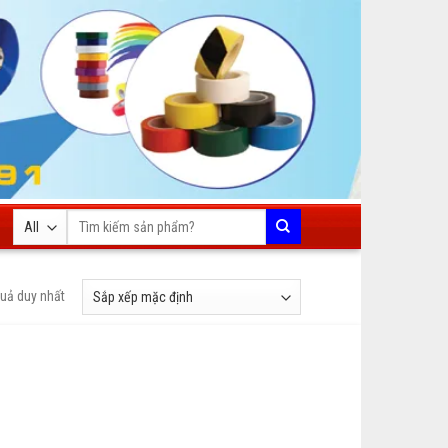
Tìm
kiếm:
quả duy nhất