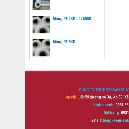
Màng PE 4KG Lõi 500G
Màng PE 3KG
CÔNG TY TNHH TM SẢN XUẤT
Địa chỉ:
ĐC: 59 đường số 3A, Ấp 39, Xã
Kinh doanh:
0931 33
Đặt hàng:
0931
Email:
bangkeomient