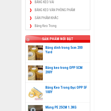
BĂNG KEO VẢI
BĂNG KEO VĂN PHÒNG PHẨM
SẢN PHẨM KHÁC
Băng Keo Trong
SẢN PHẨM NỔI BẬT
Băng dính trong 5cm 200
Yard
Băng keo trong OPP 5CM
200Y
Băng Keo Trong Đục OPP 5F
100Y
Màng PE 25CM 1.3KG