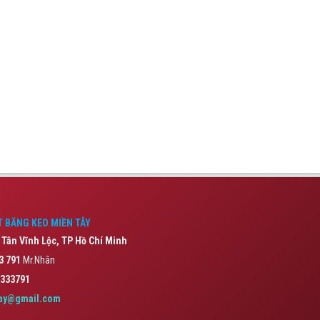
 BĂNG KEO MIỀN TÂY
 Tân Vĩnh Lộc,
TP Hồ Chí Minh
3 791
Mr.Nhân
333791
ay@gmail.com