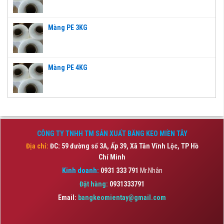
Màng PE 3KG
Màng PE 4KG
CÔNG TY TNHH TM SẢN XUẤT BĂNG KEO MIỀN TÂY
Địa chỉ:
ĐC: 59 đường số 3A, Ấp 39, Xã Tân Vĩnh Lộc,
TP Hồ
Chí Minh
Kinh doanh:
0931 333 791
Mr.Nhân
Đặt hàng:
0931333791
Email:
bangkeomientay@gmail.com