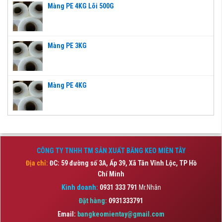
Màng PE 4KG Lõi 500G
Màng PE 3KG
Màng PE 4KG
CÔNG TY TNHH TM SẢN XUẤT BĂNG KEO MIỀN TÂY
Địa chỉ:
ĐC: 59 đường số 3A, Ấp 39, Xã Tân Vĩnh Lộc,
TP Hồ
Chí Minh
Kinh doanh:
0931 333 791
Mr.Nhân
Đặt hàng:
0931333791
Email:
bangkeomientay@gmail.com