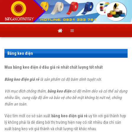
Skip
to
content
Băng keo điện
Mua băng keo điện ở đâu giá rẻ nhất chất lượng tốt nhất
Băng keo điện
giá rẻ
là sản phẩm có độ bám dính tuyệt vời.
Với mục đích chống thấm,
băng keo điện
có độ mềm dẻo và có thể sử dụng
nhiều lần, cung cấp độ ẩm và bảo vệ cho bề mặt không bị nứt nẻ, chống
thấm an toàn.
Việc tìm mốt cơ sở sản xuất
băng keo điện
giá rẻ
uy tín với giá thành hợp
lý không phải là dễ dàng bởi thị trường hiện nay có rất nhiều địa chỉ sản
xuất băng keo với giá thành và chất lượng rất khác nhau.