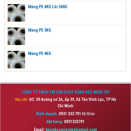
Màng PE 4KG Lõi 500G
Màng PE 3KG
Màng PE 4KG
CÔNG TY TNHH TM SẢN XUẤT BĂNG KEO MIỀN TÂY
Địa chỉ:
ĐC: 59 đường số 3A, Ấp 39, Xã Tân Vĩnh Lộc,
TP Hồ
Chí Minh
Kinh doanh:
0931 333 791
Mr.Nhân
Đặt hàng:
0931333791
Email:
bangkeomientay@gmail.com