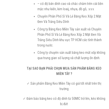
– có độ bán dính cao và chắc chắm trên cái bền
mặc như kiến, kim loaij, nhựa, đồ gỗ, .v.v.v.
Chuyên Phân Phố Sỉ Và Lẻ Băng Keo Xốp 2 Mặt
Đen Và Trắng Siêu Dính
Công ty Băng Keo Miền Tây sản xuất và Chuyên
Phân Phố Sỉ Và Lẻ Băng Keo Xốp 2 Mặt Đen Và
Trắng Siêu Dính khu vực TP HCM các tỉnh thành
trong nước.
Công ty chuyên sản xuất băng keo mút xốp không
qua trung gian số lượng và chất lượng ổn định.
TẠI SAO BẠN PHẢI CHỌN MUA SẢN PHẨM BĂNG KEO
MIỀN TÂY ?
✓ Sản phẩm Băng Keo Miền Tây có giá tốt nhất trên thị
trường
✓ Đảm bảo băng keo có độ dính từ 50MIC trở lên, kéo không
bị đứt