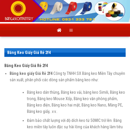
Skip
to
content
Băng Keo Giấy Giá Rẻ 2f4
Băng Keo Giấy Giá Rẻ 2f4
Băng keo giấy Giá Rẻ 2f4
Công ty TNHH SX Băng keo Miền Tây chuyên
sản xuất, phân phối các dòng sản phẩm băng keo như:
Băng keo dán thùng, Băng keo vải, băng keo Simili, Băng keo
trong, Băng keo Mouse Xốp, Băng keo văn phòng phẩm,
Băng keo điện, Băng keo hai mặt, Băng keo Nano, Màng PE,
Băng keo giấy, .v.v..
Đảm bảo chất lượng với độ dích keo từ 50MIC trở lên. Băng
keo miền tây luôn đặc sự hài lòng của khách hàng làm tiêu