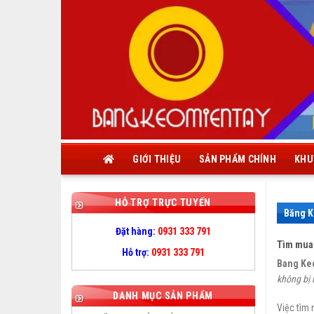
Skip
to
content
GIỚI THIỆU
SẢN PHẨM CHÍNH
KHU
HỖ TRỢ TRỰC TUYẾN
Băng K
Đặt hàng:
0931 333 791
Tìm mua 
Hỗ trợ:
0931 333 791
Bang Ke
không bị 
DANH MỤC SẢN PHẨM
Việc tìm 