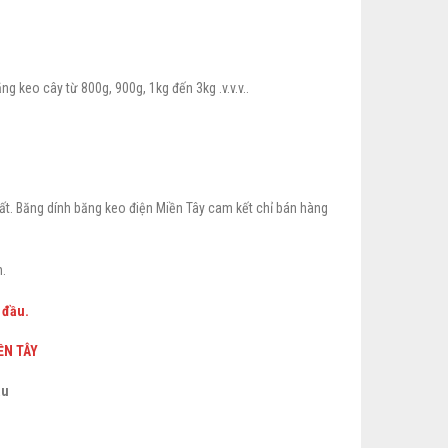
g keo cây từ 800g, 900g, 1kg đến 3kg .v.v.v..
t. Băng dính băng keo điện Miền Tây cam kết chỉ bán hàng
.
 đầu.
ỀN TÂY
ậu