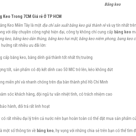
Băng keo
g Keo Trong 7CM Giá rẻ Ở TP HCM
Băng Keo Miền Tây là một
địa chỉ sản xuất băng keo giá thành rẻ
và uy tín nhất trê
ộng với dây chuyền công nghệ hiện đại, công ty không chỉ cung cấp
băng keo
mà
ng keo, băng keo dán thùng, băng keo hai mặt, băng keo niêm phong, bang keo 
hưởng rất nhiều ưu đãi lớn:
g cấp băng keo, băng dính giá thành tốt nhất thị trường
ợng tốt, sản phẩm có độ kết dính cao 50 MIC trở lên, kéo không đứt
ng miễn phí và nhanh chóng trên địa bàn thành phố Hồ Chí Minh
ăm sóc khách hàng, đội ngũ tư vấn nhiệt tình, có trách nhiệm cao
bảo hành, đổi trả rất linh hoạt
 có rất nhiều đại lý trên cả nước nên bạn hoàn toàn có thể đặt mua sản phẩm củ
là một số thông tin về
băng keo
, hy vọng với những chia sẻ trên bạn có thể tìm