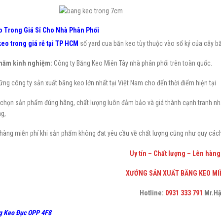
 Trong Giá Sỉ Cho Nhà Phân Phối
eo trong giá rẻ tại TP HCM
số yard cua băn keo tùy thuộc vào số ký của cây băn
năm kinh nghiệm:
Công ty Băng Keo Miên Tây nhà phân phối trên toàn quốc.
ng công ty sản xuất băng keo lớn nhất tại Việt Nam cho đến thời điểm hiện tại
chọn sản phẩm đúng hãng, chất lượng luôn đảm bảo và giá thành cạnh tranh nhấ
g,
 hàng miễn phí khi sản phẩm không đat yêu cầu về chất lượng cũng như quy cách
Uy tín – Chất lượng – Lên hàng
XƯỚNG SẢN XUẤT BĂNG KEO MI
Hotline:
0931 333 79
1
Mr.H
g Keo Đục OPP 4F8