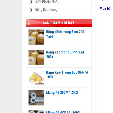
SẢN PHẨM KHÁC
Mua băng
Băng Keo Trong
SẢN PHẨM NỔI BẬT
Băng dính trong 5cm 200
Yard
Băng keo trong OPP 5CM
200Y
Băng Keo Trong Đục OPP 5F
100Y
Màng PE 25CM 1.3KG
Màng PE 4KG Lõi 500G