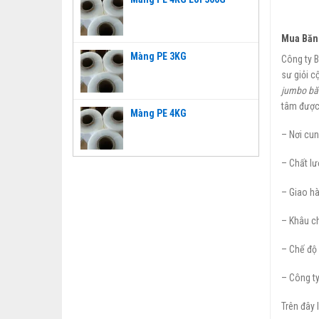
Mua Băn
Màng PE 3KG
Công ty 
sư giỏi c
jumbo bă
tâm được 
Màng PE 4KG
– Nơi cun
– Chất lư
– Giao hà
– Khâu ch
– Chế độ 
– Công ty
Trên đây 