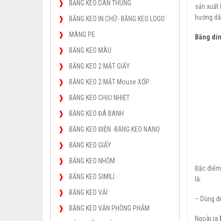
BĂNG KEO DÁN THÙNG
sản xuất 
hướng dẫn
BĂNG KEO IN CHỮ- BĂNG KEO LOGO
MÀNG PE
Băng
di
BĂNG KEO MÀU
BĂNG KEO 2 MẶT GIẤY
BĂNG KEO 2 MẶT Mouse XỐP
BĂNG KEO CHỊU NHIỆT
BĂNG KEO ĐÁ BANH
BĂNG KEO ĐIỆN -BĂNG KEO NANO
BĂNG KEO GIẤY
BĂNG KEO NHÔM
Đặc điểm
BĂNG KEO SIMILI
là:
BĂNG KEO VẢI
– Dùng đ
BĂNG KEO VĂN PHÒNG PHẨM
Ngoài ra