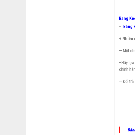
Băng Keo
–
Băng k
+ Nhiều 
— Một nhữ
–Hãy lựa 
chính hãn
— Đổi trả
Băn