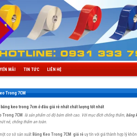
YẾN MÃI
TIN TỨC
LIÊN HỆ
eo Trong 7CM
băng keo trong 7cm ở đâu giá rẻ nhất chất lượng tốt nhất
o Trong 7CM
là sản phẩm có độ bám dính
cao
. Với mục đích chống thấm,
băng 
nứt nẻ, chống thấm an toàn.
một cơ sở sản xuất
Băng Keo Trong 7CM
giá rẻ
uy tín với giá thành hợp lý khôn