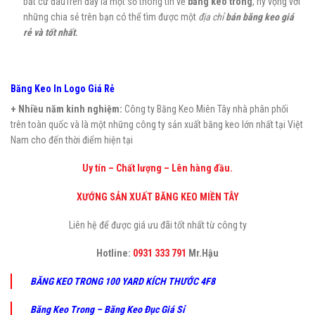
bất cứ đâuTrên đây là một số thông tin về
băng keo trong
, hy vọng với
những chia sẻ trên bạn có thể tìm được một
địa chỉ
bán băng keo giá
rẻ và tốt nhất
.
Băng Keo In Logo Giá Rẻ
+ Nhiều năm kinh nghiệm:
Công ty Băng Keo Miên Tây nhà phân phối
trên toàn quốc và là một những công ty sản xuất băng keo lớn nhất tại Việt
Nam cho đến thời điểm hiện tại
Uy tín – Chất lượng – Lên hàng đầu.
XƯỚNG SẢN XUẤT BĂNG KEO MIỀN TÂY
Liên hệ để được giá ưu đãi tốt nhất từ công ty
Hotline:
0931 333 791
Mr.Hậu
BĂNG KEO TRONG 100 YARD KÍCH THƯỚC 4F8
Băng Keo Trong – Băng Keo Đục Giá Sỉ