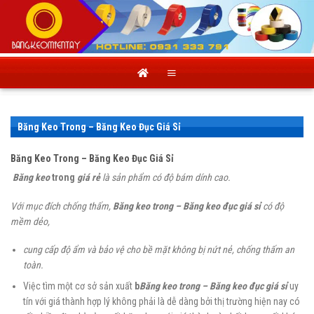
Skip
to
content
Băng Keo Trong – Băng Keo Đục Giá Sỉ
Băng Keo Trong – Băng Keo Đục Giá Sỉ
Băng keo
trong
giá rẻ
là sản phẩm có độ bám dính
cao
.
Với mục đích chống thấm,
Băng keo trong – Băng keo đục giá sỉ
có độ
mềm dẻo,
cung cấp độ ẩm và bảo vệ cho bề mặt không bị nứt nẻ, chống thấm an
toàn.
Việc tìm một cơ sở sản xuất
b
Băng keo trong – Băng keo đục giá sỉ
uy
tín với giá thành hợp lý không phải là dễ dàng bởi thị trường hiện nay có