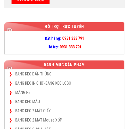
HỖ TRỢ TRỰC TUYẾN
Đặt hàng:
0931 333 791
Hỗ trợ:
0931 333 791
DANH MỤC SẢN PHẨM
BĂNG KEO DÁN THÙNG
BĂNG KEO IN CHỮ- BĂNG KEO LOGO
MÀNG PE
BĂNG KEO MÀU
BĂNG KEO 2 MẶT GIẤY
BĂNG KEO 2 MẶT Mouse XỐP