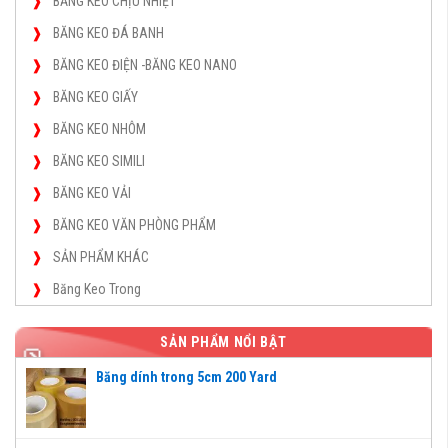
BĂNG KEO CHỊU NHIỆT
BĂNG KEO ĐÁ BANH
BĂNG KEO ĐIỆN -BĂNG KEO NANO
BĂNG KEO GIẤY
BĂNG KEO NHÔM
BĂNG KEO SIMILI
BĂNG KEO VẢI
BĂNG KEO VĂN PHÒNG PHẨM
SẢN PHẨM KHÁC
Băng Keo Trong
SẢN PHẨM NỔI BẬT
Băng dính trong 5cm 200 Yard