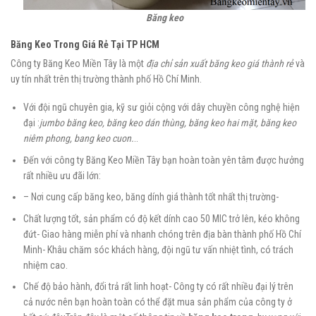
Băng keo
Băng Keo Trong Giá Rẻ Tại TP HCM
Công ty Băng Keo Miền Tây là một
địa chỉ sản xuất băng keo giá thành rẻ
và
uy tín nhất trên thị trường thành phố Hồ Chí Minh.
Với đội ngũ chuyên gia, kỹ sư giỏi cộng với dây chuyền công nghệ hiện
đại :
jumbo băng keo, băng keo dán thùng, băng keo hai mặt, băng keo
niêm phong, bang keo cuon.
..
Đến với công ty Băng Keo Miền Tây bạn hoàn toàn yên tâm được hưởng
rất nhiều ưu đãi lớn:
– Nơi cung cấp băng keo, băng dính giá thành tốt nhất thị trường-
Chất lượng tốt, sản phẩm có độ kết dính cao 50 MIC trở lên, kéo không
đứt- Giao hàng miễn phí và nhanh chóng trên địa bàn thành phố Hồ Chí
Minh- Khâu chăm sóc khách hàng, đội ngũ tư vấn nhiệt tình, có trách
nhiệm cao.
Chế độ bảo hành, đổi trả rất linh hoạt- Công ty có rất nhiều đại lý trên
cả nước nên bạn hoàn toàn có thể đặt mua sản phẩm của công ty ở