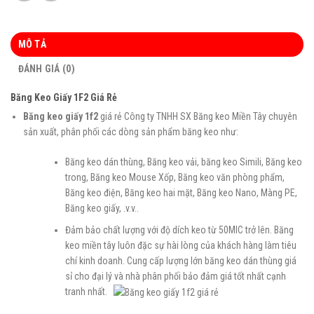
MÔ TẢ
ĐÁNH GIÁ (0)
Băng Keo Giấy 1F2 Giá Rẻ
Băng keo giấy 1f2
giá rẻ Công ty TNHH SX Băng keo Miền Tây chuyên
sản xuất, phân phối các dòng sản phẩm băng keo như:
Băng keo dán thùng, Băng keo vải, băng keo Simili, Băng keo
trong, Băng keo Mouse Xốp, Băng keo văn phòng phẩm,
Băng keo điện, Băng keo hai mặt, Băng keo Nano, Màng PE,
Băng keo giấy, .v.v..
Đảm bảo chất lượng với độ dích keo từ 50MIC trở lên. Băng
keo miền tây luôn đặc sự hài lòng của khách hàng làm tiêu
chí kinh doanh. Cung cấp lượng lớn băng keo dán thùng giá
sỉ cho đại lý và nhà phân phối bảo đảm giá tốt nhất cạnh
tranh nhất.