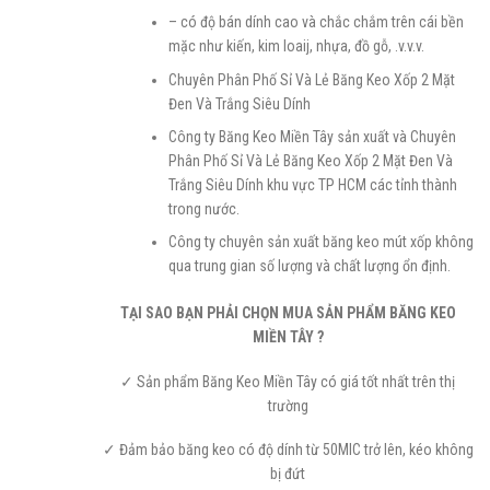
– có độ bán dính cao và chắc chắm trên cái bền
mặc như kiến, kim loaij, nhựa, đồ gỗ, .v.v.v.
Chuyên Phân Phố Sỉ Và Lẻ Băng Keo Xốp 2 Mặt
Đen Và Trắng Siêu Dính
Công ty Băng Keo Miền Tây sản xuất và Chuyên
Phân Phố Sỉ Và Lẻ Băng Keo Xốp 2 Mặt Đen Và
Trắng Siêu Dính khu vực TP HCM các tỉnh thành
trong nước.
Công ty chuyên sản xuất băng keo mút xốp không
qua trung gian số lượng và chất lượng ổn định.
TẠI SAO BẠN PHẢI CHỌN MUA SẢN PHẨM BĂNG KEO
MIỀN TÂY ?
✓ Sản phẩm Băng Keo Miền Tây có giá tốt nhất trên thị
trường
✓ Đảm bảo băng keo có độ dính từ 50MIC trở lên, kéo không
bị đứt