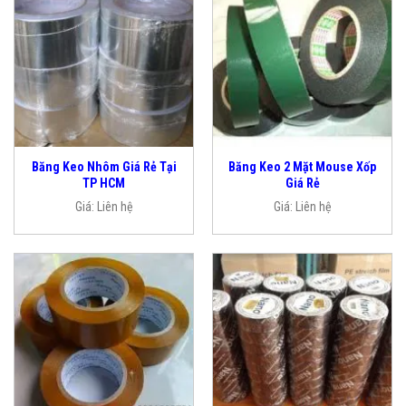
Băng Keo Nhôm Giá Rẻ Tại
Băng Keo 2 Mặt Mouse Xốp
TP HCM
Giá Rẻ
Giá:
Liên hệ
Giá:
Liên hệ