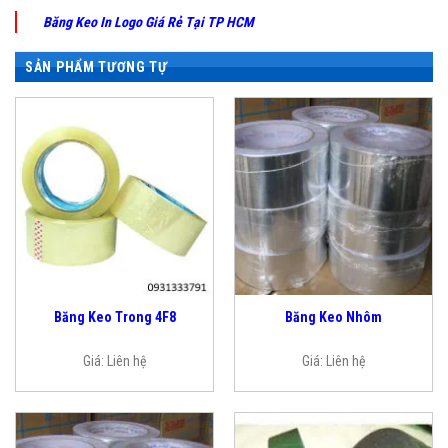
Băng Keo In Logo Giá Rẻ Tại TP HCM
SẢN PHẨM TƯƠNG TỰ
Băng Keo Trong 4F8
Băng Keo Nhôm
Giá:
Liên hệ
Giá:
Liên hệ