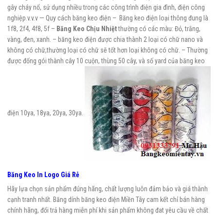
gây cháy nổ, sử dụng nhiều trong các công trình điện gia đình, điện công
nghiệp.v.v.v — Quy cách băng keo điện – Băng keo điện loại thông đung là
1f8, 2f4, 4f8, 5f –
Băng Keo Chịu Nhiệt
thường có các màu: Đỏ, trắng,
vàng, đen, xanh. – băng keo điện được chia thành 2 loại có chữ nano và
không có chữ,thường loại có chữ sẽ tốt hơn loại không có chữ. – Thường
được đống gói thành cây 10 cuộn, thùng 50 cây, và số yard của băng keo
điện 10ya, 18ya, 20ya, 30ya.
Băng Keo In Logo Giá Rẻ
Hãy lựa chọn sản phẩm đúng hãng, chất lượng luôn đảm bảo và giá thành
cạnh tranh nhất. Băng dính băng keo điện Miền Tây cam kết chỉ bán hàng
chính hãng, đổi trả hàng miễn phí khi sản phẩm không đat yêu cầu về chất