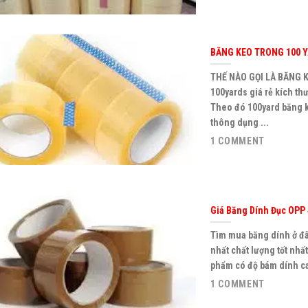
BĂNG KEO TRONG 100 Y
THẾ NÀO GỌI LÀ BĂNG 
100yards giá rẻ kích thư
Theo đó 100yard băng k
thông dụng ...
1 COMMENT
Giá Băng Dính Đục OPP
Tìm mua băng dính ở đâu
nhất chất lượng tốt nhất
phẩm có độ bám dính ca
1 COMMENT