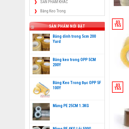
SẢN PHẨM KHÁC
Băng Keo Trong
03
Th5
SẢN PHẨM NỔI BẬT
Băng dính trong 5cm 200
Yard
Băng keo trong OPP 5CM
200Y
Băng Keo Trong Đục OPP 5F
03
100Y
Th5
Màng PE 25CM 1.3KG
Màng PE 4KG Lõi 500G