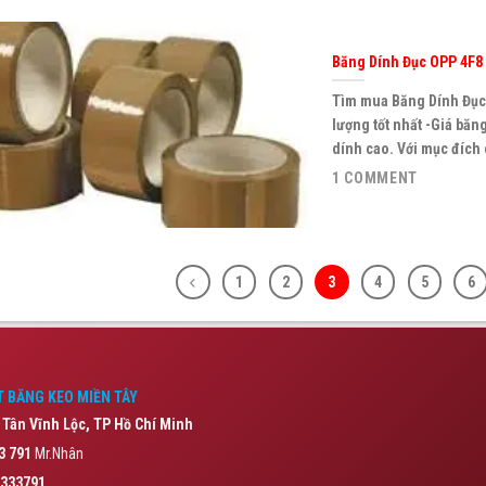
Băng Dính Đục OPP 4F8 
Tìm mua Băng Dính Đục O
lượng tốt nhất -Giá băn
dính cao. Với mục đích 
1 COMMENT
1
2
3
4
5
6
 BĂNG KEO MIỀN TÂY
 Tân Vĩnh Lộc,
TP Hồ Chí Minh
3 791
Mr.Nhân
333791