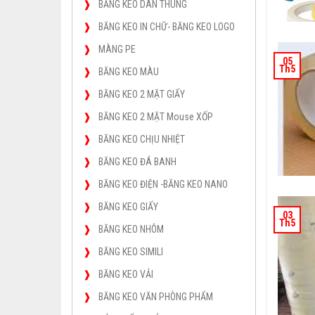
BĂNG KEO DÁN THÙNG
BĂNG KEO IN CHỮ- BĂNG KEO LOGO
MÀNG PE
05
Th5
BĂNG KEO MÀU
BĂNG KEO 2 MẶT GIẤY
BĂNG KEO 2 MẶT Mouse XỐP
BĂNG KEO CHỊU NHIỆT
BĂNG KEO ĐÁ BANH
BĂNG KEO ĐIỆN -BĂNG KEO NANO
BĂNG KEO GIẤY
03
Th5
BĂNG KEO NHÔM
BĂNG KEO SIMILI
BĂNG KEO VẢI
BĂNG KEO VĂN PHÒNG PHẨM