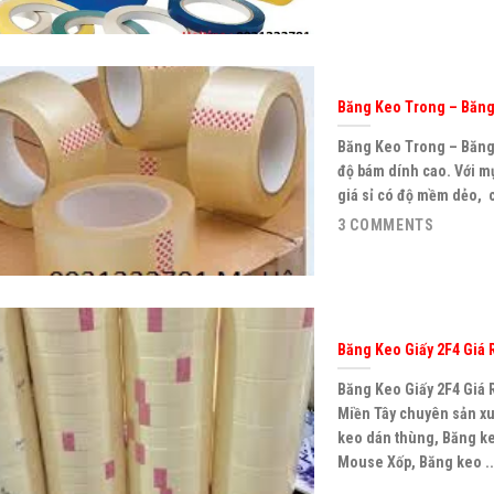
Băng Keo Trong – Băng
Băng Keo Trong – Băng 
độ bám dính cao. Với m
giá sỉ có độ mềm dẻo, 
3 COMMENTS
Băng Keo Giấy 2F4 Giá 
Băng Keo Giấy 2F4 Giá 
Miền Tây chuyên sản xu
keo dán thùng, Băng ke
Mouse Xốp, Băng keo ..