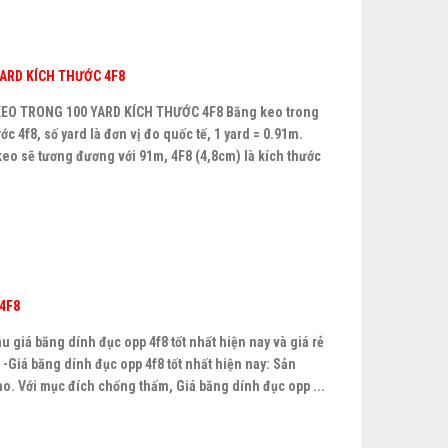
ARD KÍCH THƯỚC 4F8
KEO TRONG 100 YARD KÍCH THƯỚC 4F8 Băng keo trong
ớc 4f8, số yard là đơn vị đo quốc tế, 1 yard = 0.91m.
eo sẽ tương đương với 91m, 4F8 (4,8cm) là kích thước
 4F8
 giá băng dính đục opp 4f8 tốt nhất hiện nay và giá rẻ
 -Giá băng dính đục opp 4f8 tốt nhất hiện nay: Sản
o. Với mục đích chống thấm, Giá băng dính đục opp ...