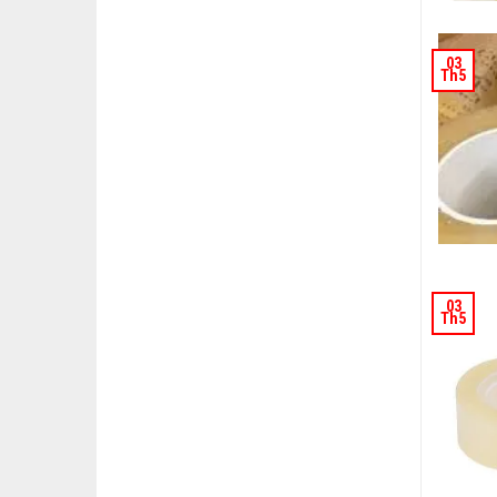
03
Th5
03
Th5