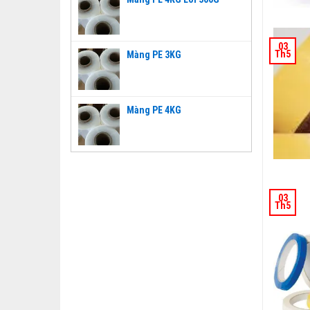
03
Th5
Màng PE 3KG
Màng PE 4KG
03
Th5