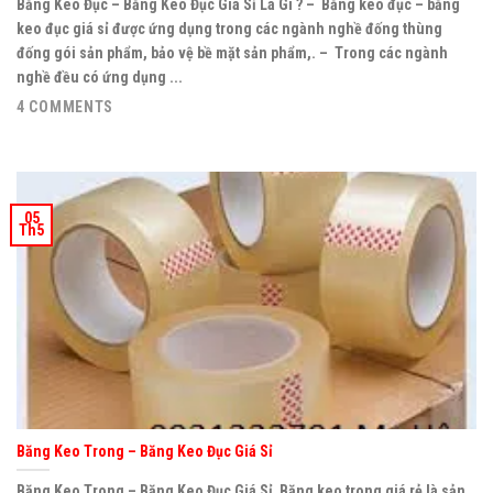
Băng Keo Đục – Băng Keo Đục Giá Sỉ Là Gì ? – Băng keo đục – băng
keo đục giá sỉ được ứng dụng trong các ngành nghề đống thùng
đống gói sản phẩm, bảo vệ bề mặt sản phẩm,. – Trong các ngành
nghề đều có ứng dụng ...
4 COMMENTS
05
Th5
Băng Keo Trong – Băng Keo Đục Giá Sỉ
Băng Keo Trong – Băng Keo Đục Giá Sỉ Băng keo trong giá rẻ là sản