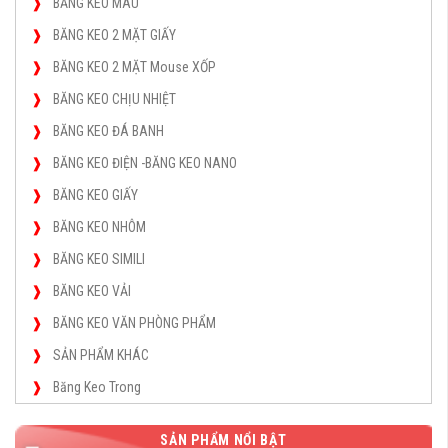
BĂNG KEO MÀU
BĂNG KEO 2 MẶT GIẤY
BĂNG KEO 2 MẶT Mouse XỐP
BĂNG KEO CHỊU NHIỆT
BĂNG KEO ĐÁ BANH
BĂNG KEO ĐIỆN -BĂNG KEO NANO
BĂNG KEO GIẤY
BĂNG KEO NHÔM
BĂNG KEO SIMILI
BĂNG KEO VẢI
BĂNG KEO VĂN PHÒNG PHẨM
SẢN PHẨM KHÁC
Băng Keo Trong
SẢN PHẨM NỔI BẬT