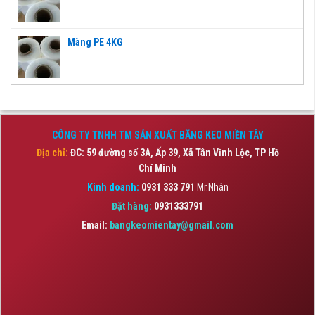
Màng PE 4KG
CÔNG TY TNHH TM SẢN XUẤT BĂNG KEO MIỀN TÂY
Địa chỉ:
ĐC: 59 đường số 3A, Ấp 39, Xã Tân Vĩnh Lộc,
TP Hồ
Chí Minh
Kinh doanh:
0931 333 791
Mr.Nhân
Đặt hàng:
0931333791
Email:
bangkeomientay@gmail.com