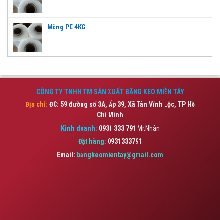
Màng PE 4KG
CÔNG TY TNHH TM SẢN XUẤT BĂNG KEO MIỀN TÂY
Địa chỉ:
ĐC: 59 đường số 3A, Ấp 39, Xã Tân Vĩnh Lộc,
TP Hồ
Chí Minh
Kinh doanh:
0931 333 791
Mr.Nhân
Đặt hàng:
0931333791
Email:
bangkeomientay@gmail.com