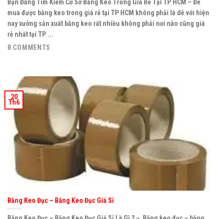
Bạn Đang Tìm Kiếm Cơ Sở Băng Keo Trong Giá Rẻ Tại TP HCM – Để
mua được băng keo trong giá rẻ tại TP HCM không phải là dễ với hiện
nay xưởng sản xuất băng keo rất nhiều không phải nơi nào cũng giá
rẻ nhất tại TP ...
8 COMMENTS
20
Th6
Băng Keo Đục – Băng Keo Đục Giá Sỉ
Băng Keo Đục – Băng Keo Đục Giá Sỉ Là Gì ? – Băng keo đục – băng