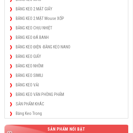
BĂNG KEO 2 MẶT GIẤY
BĂNG KEO 2 MẶT Mouse XỐP
BĂNG KEO CHỊU NHIỆT
BĂNG KEO ĐÁ BANH
BĂNG KEO ĐIỆN -BĂNG KEO NANO
BĂNG KEO GIẤY
BĂNG KEO NHÔM
BĂNG KEO SIMILI
BĂNG KEO VẢI
BĂNG KEO VĂN PHÒNG PHẨM
SẢN PHẨM KHÁC
Băng Keo Trong
SẢN PHẨM NỔI BẬT