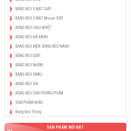
BĂNG KEO 2 MẶT GIẤY
BĂNG KEO 2 MẶT Mouse XỐP
BĂNG KEO CHỊU NHIỆT
BĂNG KEO ĐÁ BANH
BĂNG KEO ĐIỆN -BĂNG KEO NANO
BĂNG KEO GIẤY
BĂNG KEO NHÔM
BĂNG KEO SIMILI
BĂNG KEO VẢI
BĂNG KEO VĂN PHÒNG PHẨM
SẢN PHẨM KHÁC
Băng Keo Trong
SẢN PHẨM NỔI BẬT