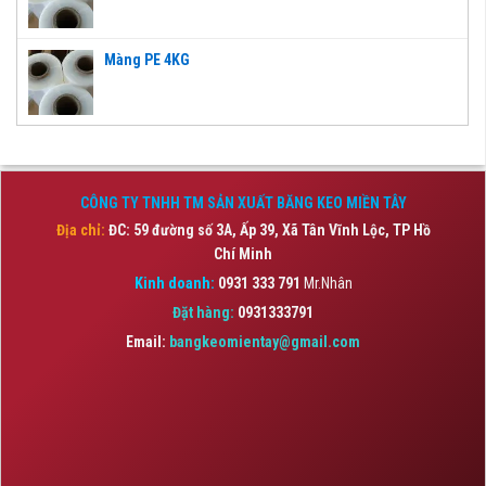
Màng PE 4KG
CÔNG TY TNHH TM SẢN XUẤT BĂNG KEO MIỀN TÂY
Địa chỉ:
ĐC: 59 đường số 3A, Ấp 39, Xã Tân Vĩnh Lộc,
TP Hồ
Chí Minh
Kinh doanh:
0931 333 791
Mr.Nhân
Đặt hàng:
0931333791
Email:
bangkeomientay@gmail.com