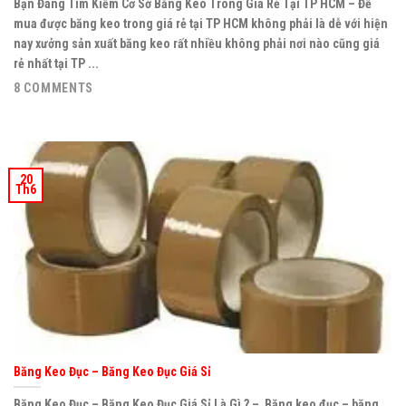
Bạn Đang Tìm Kiếm Cơ Sở Băng Keo Trong Giá Rẻ Tại TP HCM – Để
mua được băng keo trong giá rẻ tại TP HCM không phải là dễ với hiện
nay xưởng sản xuất băng keo rất nhiều không phải nơi nào cũng giá
rẻ nhất tại TP ...
8 COMMENTS
20
Th6
Băng Keo Đục – Băng Keo Đục Giá Sỉ
Băng Keo Đục – Băng Keo Đục Giá Sỉ Là Gì ? – Băng keo đục – băng