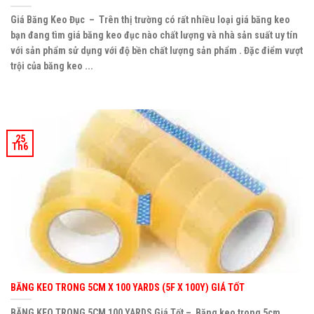
Giá Băng Keo Đục – Trên thị trường có rất nhiều loại giá băng keo
bạn đang tìm giá băng keo đục nào chất lượng và nhà sản suất uy tín
với sản phẩm sử dụng với độ bền chất lượng sản phẩm . Đặc điểm vượt
trội của băng keo ...
25
Th6
BĂNG KEO TRONG 5CM X 100 YARDS (5F X 100Y) GIÁ TỐT
BĂNG KEO TRONG 5CM 100 YARDS Giá Tốt – Băng keo trong 5cm