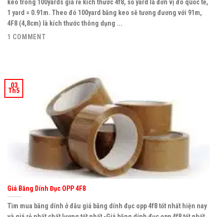
keo trong 100yards giá rẻ kích thước 4f8, số yard là đơn vị đo quốc tế,
1 yard = 0.91m. Theo đó 100yard băng keo sẽ tương đương với 91m,
4F8 (4,8cm) là kích thước thông dụng ...
1 COMMENT
03
Th5
Giá Băng Dính Đục OPP 4F8
Tìm mua băng dính ở đâu giá băng dính đục opp 4f8 tốt nhất hiện nay
và giá rẻ nhất chất lượng tốt nhất -Giá băng dính đục opp 4f8 tốt nhất