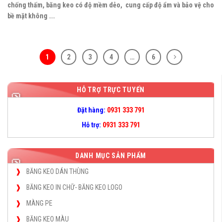
chống thấm, băng keo có độ mềm dẻo, cung cấp độ ẩm và bảo vệ cho
bề mặt không ...
1
2
3
4
…
6
HỖ TRỢ TRỰC TUYẾN
Đặt hàng:
0931 333 791
Hỗ trợ:
0931 333 791
DANH MỤC SẢN PHẨM
BĂNG KEO DÁN THÙNG
BĂNG KEO IN CHỮ- BĂNG KEO LOGO
MÀNG PE
BĂNG KEO MÀU