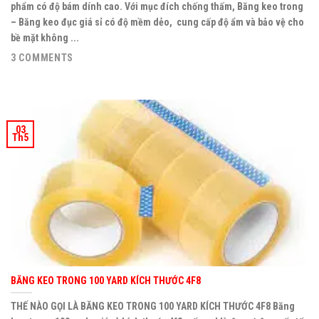
phẩm có độ bám dính cao. Với mục đích chống thấm, Băng keo trong
– Băng keo đục giá sỉ có độ mềm dẻo, cung cấp độ ẩm và bảo vệ cho
bề mặt không ...
3 COMMENTS
03
Th5
BĂNG KEO TRONG 100 YARD KÍCH THƯỚC 4F8
THẾ NÀO GỌI LÀ BĂNG KEO TRONG 100 YARD KÍCH THƯỚC 4F8 Băng