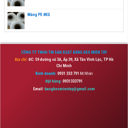
Màng PE 4KG
CÔNG TY TNHH TM SẢN XUẤT BĂNG KEO MIỀN TÂY
Địa chỉ:
ĐC: 59 đường số 3A, Ấp 39, Xã Tân Vĩnh Lộc,
TP Hồ
Chí Minh
Kinh doanh:
0931 333 791
Mr.Nhân
Đặt hàng:
0931333791
Email:
bangkeomientay@gmail.com