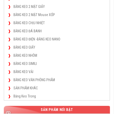
BĂNG KEO 2 MẶT GIẤY
BĂNG KEO 2 MẶT Mouse XỐP
BĂNG KEO CHỊU NHIỆT
BĂNG KEO ĐÁ BANH
BĂNG KEO ĐIỆN -BĂNG KEO NANO
BĂNG KEO GIẤY
BĂNG KEO NHÔM
BĂNG KEO SIMILI
BĂNG KEO VẢI
BĂNG KEO VĂN PHÒNG PHẨM
SẢN PHẨM KHÁC
Băng Keo Trong
SẢN PHẨM NỔI BẬT