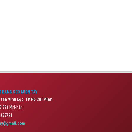
 BĂNG KEO MIỀN TÂY
 Tân Vĩnh Lộc,
TP Hồ Chí Minh
3 791
Mr.Nhân
333791
ay@gmail.com