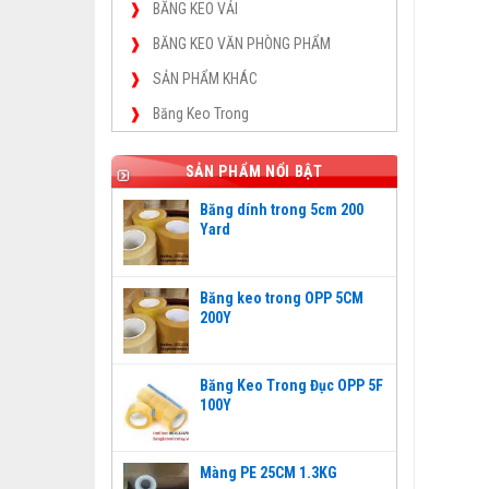
BĂNG KEO VẢI
BĂNG KEO VĂN PHÒNG PHẨM
SẢN PHẨM KHÁC
Băng Keo Trong
SẢN PHẨM NỔI BẬT
Băng dính trong 5cm 200
Yard
Băng keo trong OPP 5CM
200Y
Băng Keo Trong Đục OPP 5F
100Y
Màng PE 25CM 1.3KG