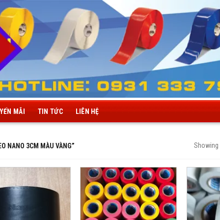
YẾN MÃI
TIN TỨC
LIÊN HỆ
Showing a
EO NANO 3CM MÀU VÀNG”