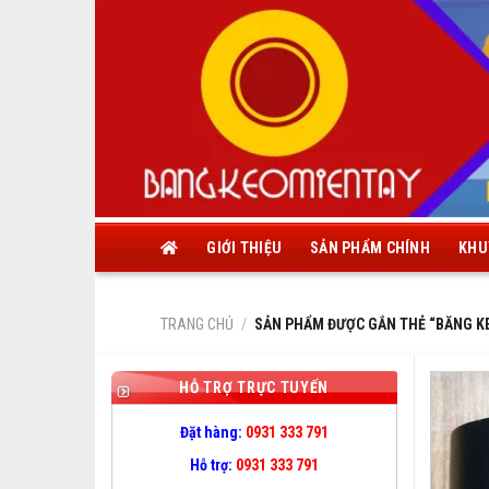
Skip
to
content
GIỚI THIỆU
SẢN PHẨM CHÍNH
KHU
TRANG CHỦ
/
SẢN PHẨM ĐƯỢC GẮN THẺ “BĂNG K
HỖ TRỢ TRỰC TUYẾN
Đặt hàng:
0931 333 791
Hỗ trợ:
0931 333 791