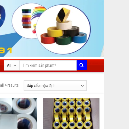
Tìm
kiếm:
ll 4 results