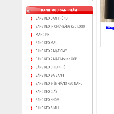
DANH MỤC SẢN PHẨM
BĂNG KEO DÁN THÙNG
BĂNG KEO IN CHỮ- BĂNG KEO LOGO
Băng
MÀNG PE
BĂNG KEO MÀU
BĂNG KEO 2 MẶT GIẤY
BĂNG KEO 2 MẶT Mouse XỐP
BĂNG KEO CHỊU NHIỆT
BĂNG KEO ĐÁ BANH
BĂNG KEO ĐIỆN -BĂNG KEO NANO
BĂNG KEO GIẤY
BĂNG KEO NHÔM
BĂNG KEO SIMILI