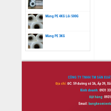
Màng PE 4KG Lõi 500G
Màng PE 3KG
CÔNG TY TNHH TM SẢN XUẤT
Địa chỉ:
ĐC: 59 đường số 3A, Ấp 39, Xã
Kinh doanh:
0931 33
Đặt hàng:
0931
Email:
bangkeomient