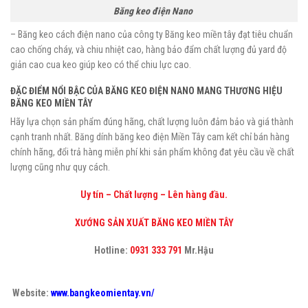
Băng keo điện Nano
– Băng keo cách điện nano của công ty Băng keo miền tây đạt tiêu chuẩn
cao chống cháy, và chiu nhiệt cao, hàng bảo đẩm chất lượng đủ yard độ
giản cao cua keo giúp keo có thể chiu lực cao.
ĐẶC ĐIỂM NỔI BẬC CỦA BĂNG KEO ĐIỆN NANO MANG THƯƠNG HIỆU
BĂNG KEO MIỀN TÂY
Hãy lựa chọn sản phẩm đúng hãng, chất lượng luôn đảm bảo và giá thành
cạnh tranh nhất. Băng dính băng keo điện Miền Tây cam kết chỉ bán hàng
chính hãng, đổi trả hàng miễn phí khi sản phẩm không đat yêu cầu về chất
lượng cũng như quy cách.
Uy tín – Chất lượng – Lên hàng đầu.
XƯỚNG SẢN XUẤT BĂNG KEO MIỀN TÂY
Hotline:
0931 333 791
Mr.Hậu
Website:
www.bangkeomientay.vn/