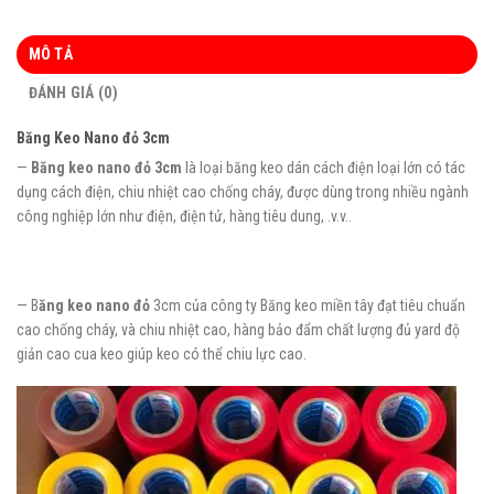
MÔ TẢ
ĐÁNH GIÁ (0)
Băng Keo Nano đỏ 3cm
—
Băng keo nano đỏ 3cm
là loại băng keo dán cách điện loại lớn có tác
dụng cách điện, chiu nhiệt cao chống cháy, được dùng trong nhiều ngành
công nghiệp lớn như điện, điện tử, hàng tiêu dung, .v.v..
— B
ăng keo nano đỏ
3cm của công ty Băng keo miền tây đạt tiêu chuẩn
cao chống cháy, và chiu nhiệt cao, hàng bảo đẩm chất lượng đủ yard độ
giản cao cua keo giúp keo có thể chiu lực cao.