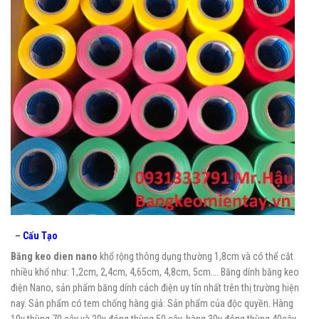
–
Cấu Tạo
Băng keo dien nano
khổ rộng thông dụng thường 1,8cm và có thể cắt
nhiều khổ như: 1,2cm, 2,4cm, 4,65cm, 4,8cm, 5cm…. Băng dính băng keo
điện Nano, sản phẩm băng dính cách điện uy tín nhất trên thị trường hiện
nay. Sản phẩm có tem chống hàng giả: Sản phẩm của độc quyền. Hàng
10y thùng 70 cây và 20y đóng thùng 50 cây, hàng 30y đóng thùng 40cây.