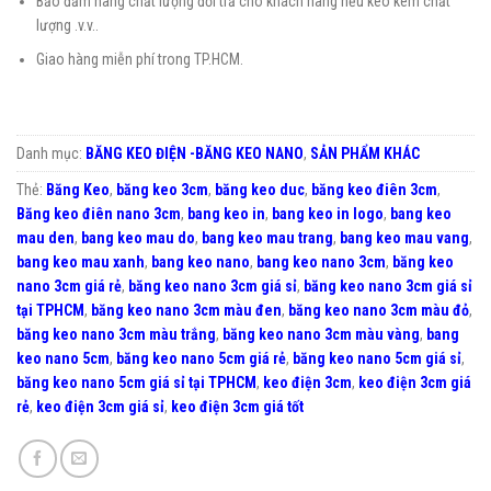
Bảo đảm hàng chất lượng đổi trả cho khách hàng nếu keo kém chất
lượng .v.v..
Giao hàng miễn phí trong TP.HCM.
Danh mục:
BĂNG KEO ĐIỆN -BĂNG KEO NANO
,
SẢN PHẨM KHÁC
Thẻ:
Băng Keo
,
băng keo 3cm
,
băng keo duc
,
băng keo điên 3cm
,
Băng keo điên nano 3cm
,
bang keo in
,
bang keo in logo
,
bang keo
mau den
,
bang keo mau do
,
bang keo mau trang
,
bang keo mau vang
,
bang keo mau xanh
,
bang keo nano
,
bang keo nano 3cm
,
băng keo
nano 3cm giá rẻ
,
băng keo nano 3cm giá sỉ
,
băng keo nano 3cm giá sỉ
tại TPHCM
,
băng keo nano 3cm màu đen
,
băng keo nano 3cm màu đỏ
,
băng keo nano 3cm màu trắng
,
băng keo nano 3cm màu vàng
,
bang
keo nano 5cm
,
băng keo nano 5cm giá rẻ
,
băng keo nano 5cm giá sỉ
,
băng keo nano 5cm giá sỉ tại TPHCM
,
keo điện 3cm
,
keo điện 3cm giá
rẻ
,
keo điện 3cm giá sỉ
,
keo điện 3cm giá tốt