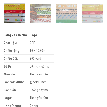
Băng keo in chữ – logo
Chất liệu:
OPP
Chiều rộng:
10 – 1280mm
Chiều Dài:
300 yard
Độ Dính
50mic – 65mic
Màu sắc:
Theo yêu cầu
Lực bám dính:
≧ 5N/10mm
Đặc điểm:
Chống bay màu
Logo:
Theo yêu cầu
Hạn sử dụng:
2 năm