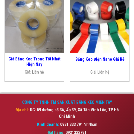
Giá Băng Keo Trong Tốt Nhất
Băng Keo Điện Nano Giá Rẻ
Hiện Nay
Giá:
Liên hệ
Giá:
Liên hệ
CÔNG TY TNHH TM SẢN XUẤT BĂNG KEO MIỀN TÂY
Địa chỉ:
ĐC: 59 đường số 3A, Ấp 39, Xã Tân Vĩnh Lộc,
TP Hồ
Chí Minh
Kinh doanh:
0931 333 791
Mr.Nhân
Đặt hàng:
0931333791