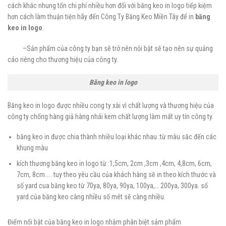
cách khác nhung tốn chi phí nhiều hơn đối với băng keo in logo tiếp kiệm
hơn cách làm thuận tiện hãy đến Công Ty Băng Keo Miền Tây để in
băng
keo in logo
.
–
Sản phẩm của công ty bạn sẽ trở nên nỏi bật sẽ tạo nên sự quảng
cáo riêng cho thương hiệu của công ty.
Băng keo in logo
Băng keo in logo được nhiều cong ty xài vì chất lượng và thương hiệu của
công ty chống hàng giả hàng nhái kem chất lượng làm mất uy tín công ty.
băng keo in được chia thành nhiều loại khác nhau :từ màu săc đến các
khung màu
kích thương băng keo in logo từ :1,5cm, 2cm ,3cm ,4cm, 4,8cm, 6cm,
7cm, 8cm….. tuy theo yêu cầu của khách hàng sẽ in theo kích thước và
số yard cua băng keo từ 70ya, 80ya, 90ya, 100ya,… 200ya, 300ya. số
yard của băng keo càng nhiều số mét sẽ càng nhiều.
Điểm nổi bật của băng keo in logo nhằm phân biệt sảm phẩm