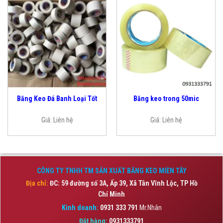
Băng Keo Đá Banh Loại Tốt
Băng keo trong 50mic
Giá:
Liên hệ
Giá:
Liên hệ
CÔNG TY TNHH TM SẢN XUẤT BĂNG KEO MIỀN TÂY
Địa chỉ:
ĐC: 59 đường số 3A, Ấp 39, Xã Tân Vĩnh Lộc,
TP Hồ
Chí Minh
Kinh doanh:
0931 333 791
Mr.Nhân
Đặt hàng:
0931333791