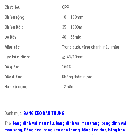
Chất liệu:
OPP
Chiều rộng:
10 – 100mm
Chiều Dài:
35 – 1000m
Độ Dày:
40 – 55mic
Màu sắc:
Trong suốt, vàng chanh, nâu, màu
Lực bám dính:
≧ 4N/10mm
Độ giãn:
160%
Đặc điểm:
Không thấm nước
Hạn sử dụng:
2 năm
Danh mục:
BĂNG KEO DÁN THÙNG
Thẻ:
bang dinh vai mau nâu
,
bang dinh vai mau trang
,
bang dinh vai
mau vang
,
Băng Keo
,
bang keo dan thung
,
băng keo duc
,
băng keo