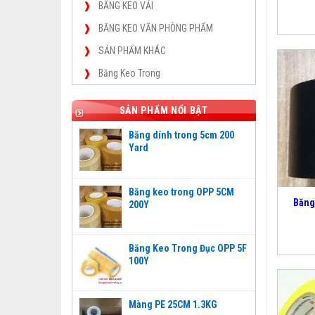
BĂNG KEO VẢI
BĂNG KEO VĂN PHÒNG PHẨM
SẢN PHẨM KHÁC
Băng Keo Trong
SẢN PHẨM NỔI BẬT
Băng dính trong 5cm 200
Yard
Băng keo trong OPP 5CM
Băng
200Y
Băng Keo Trong Đục OPP 5F
100Y
Màng PE 25CM 1.3KG