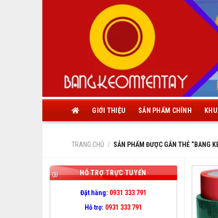
Skip
to
content
GIỚI THIỆU
SẢN PHẨM CHÍNH
KHU
TRANG CHỦ
/
SẢN PHẨM ĐƯỢC GẮN THẺ “BANG K
HỖ TRỢ TRỰC TUYẾN
Đặt hàng:
0931 333 791
Hỗ trợ:
0931 333 791