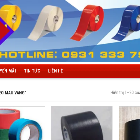
YẾN MÃI
TIN TỨC
LIÊN HỆ
Hiển thị 1–20 củ
EO MAU VANG”