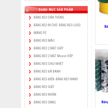
DANH MỤC SẢN PHẨM
BĂNG KEO DÁN THÙNG
BĂNG KEO IN CHỮ- BĂNG KEO LOGO
Bă
MÀNG PE
BĂNG KEO MÀU
BĂNG KEO 2 MẶT GIẤY
BĂNG KEO 2 MẶT Mouse XỐP
BĂNG KEO CHỊU NHIỆT
BĂNG KEO ĐÁ BANH
BĂNG KEO ĐIỆN -BĂNG KEO NANO
BĂNG KEO GIẤY
BĂNG KEO NHÔM
Băn
BĂNG KEO SIMILI