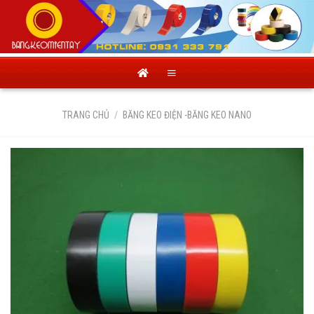
Skip
to
content
TRANG CHỦ
/
BĂNG KEO ĐIỆN -BĂNG KEO NANO