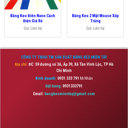
Băng Keo Điên Nano Cách
Băng Keo 2 Mặt Mouse Xốp
Điện Giá Rẻ
Trắng
Giá:
Liên hệ
Giá:
Liên hệ
CÔNG TY TNHH TM SẢN XUẤT BĂNG KEO MIỀN TÂY
Địa chỉ:
ĐC: 59 đường số 3A, Ấp 39, Xã Tân Vĩnh Lộc,
TP Hồ
Chí Minh
Kinh doanh:
0931 333 791
Mr.Nhân
Đặt hàng:
0931333791
Email:
bangkeomientay@gmail.com