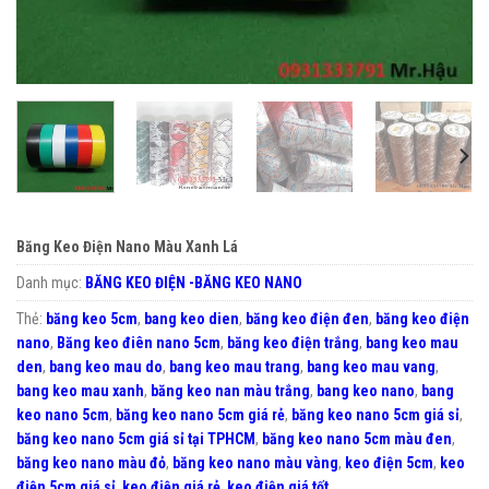
Băng Keo Điện Nano Màu Xanh Lá
Danh mục:
BĂNG KEO ĐIỆN -BĂNG KEO NANO
Thẻ:
băng keo 5cm
,
bang keo dien
,
băng keo điện đen
,
băng keo điện
nano
,
Băng keo điên nano 5cm
,
băng keo điện trắng
,
bang keo mau
den
,
bang keo mau do
,
bang keo mau trang
,
bang keo mau vang
,
bang keo mau xanh
,
băng keo nan màu trắng
,
bang keo nano
,
bang
keo nano 5cm
,
băng keo nano 5cm giá rẻ
,
băng keo nano 5cm giá sỉ
,
băng keo nano 5cm giá sỉ tại TPHCM
,
băng keo nano 5cm màu đen
,
băng keo nano màu đỏ
,
băng keo nano màu vàng
,
keo điện 5cm
,
keo
điện 5cm giá sỉ
,
keo điện giá rẻ
,
keo điện giá tốt