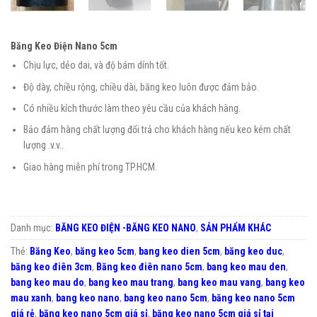
Băng Keo Điện Nano 5cm
Chịu lực, dẻo dai, và độ bám dính tốt.
Độ dày, chiều rộng, chiều dài, băng keo luôn được đảm bảo.
Có nhiều kích thước làm theo yêu cầu của khách hàng.
Bảo đảm hàng chất lượng đổi trả cho khách hàng nếu keo kém chất
lượng .v.v..
Giao hàng miễn phí trong TP.HCM.
Danh mục:
BĂNG KEO ĐIỆN -BĂNG KEO NANO
,
SẢN PHẨM KHÁC
Thẻ:
Băng Keo
,
băng keo 5cm
,
bang keo dien 5cm
,
băng keo duc
,
băng keo điên 3cm
,
Băng keo điên nano 5cm
,
bang keo mau den
,
bang keo mau do
,
bang keo mau trang
,
bang keo mau vang
,
bang keo
mau xanh
,
bang keo nano
,
bang keo nano 5cm
,
băng keo nano 5cm
giá rẻ
,
băng keo nano 5cm giá sỉ
,
băng keo nano 5cm giá sỉ tại