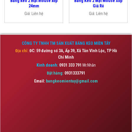
Băng keo 2 mặt mouse xốp
Băng Keo 2 Mặt Mouse Xốp
24mm
Giá Rẻ
Giá:
Liên hệ
Giá:
Liên hệ
CÔNG TY TNHH TM SẢN XUẤT BĂNG KEO MIỀN TÂY
Địa chỉ:
ĐC: 59 đường số 3A, Ấp 39, Xã Tân Vĩnh Lộc,
TP Hồ
Chí Minh
Kinh doanh:
0931 333 791
Mr.Nhân
Đặt hàng:
0931333791
Email:
bangkeomientay@gmail.com