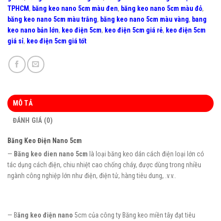
TPHCM
,
băng keo nano 5cm màu đen
,
băng keo nano 5cm màu đỏ
,
băng keo nano 5cm màu trắng
,
băng keo nano 5cm màu vàng
,
bang
keo nano bản lớn
,
keo điện 5cm
,
keo điện 5cm giá rẻ
,
keo điện 5cm
giá sỉ
,
keo điện 5cm giá tốt
MÔ TẢ
ĐÁNH GIÁ (0)
Băng Keo Điện Nano 5cm
—
Băng keo dien nano 5cm
là loại băng keo dán cách điện loại lớn có
tác dụng cách điện, chiu nhiệt cao chống cháy, được dùng trong nhiều
ngành công nghiệp lớn như điện, điện tử, hàng tiêu dung, .v.v..
— B
ăng keo điện nano
5cm của công ty Băng keo miền tây đạt tiêu