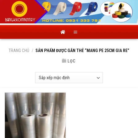
Skip
to
content
TRANG CHỦ
/
SẢN PHẨM ĐƯỢC GẮN THẺ “MANG PE 25CM GIA RE”
LỌC