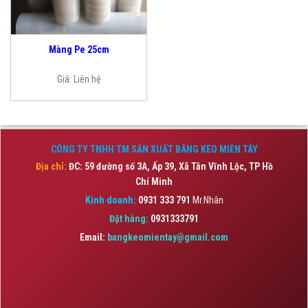
Màng Pe 25cm
Giá:
Liên hệ
CÔNG TY TNHH TM SẢN XUẤT BĂNG KEO MIỀN TÂY
Địa chỉ:
ĐC: 59 đường số 3A, Ấp 39, Xã Tân Vĩnh Lộc,
TP Hồ
Chí Minh
Kinh doanh:
0931 333 791
Mr.Nhân
Đặt hàng:
0931333791
Email:
bangkeomientay@gmail.com