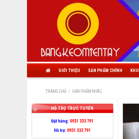
Skip
to
content
GIỚI THIỆU
SẢN PHẨM CHÍNH
KHU
TRANG CHỦ
/
SẢN PHẨM KHÁC
HỖ TRỢ TRỰC TUYẾN
Đặt hàng:
0931 333 791
Hỗ trợ:
0931 333 791