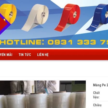
YẾN MÃI
TIN TỨC
LIÊN HỆ
Màng Pe 
Chất
liệu:
Chiều