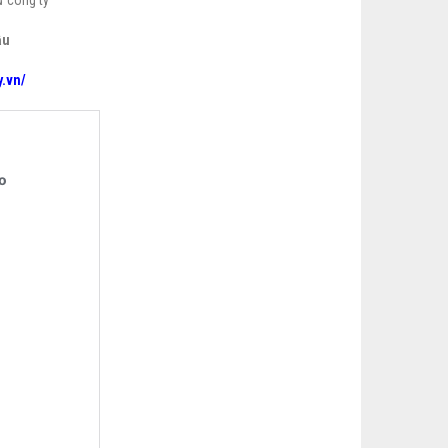
ậu
.vn/