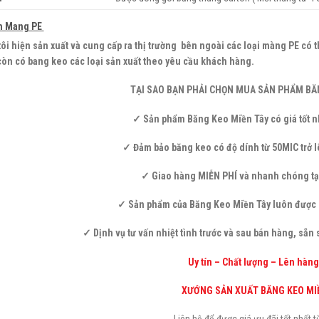
h Mang PE
ôi hiện sản xuất và cung cấp ra thị trường bên ngoài các loại màng PE có t
còn có bang keo các loại sản xuất theo yêu cầu khách hàng.
TẠI SAO BẠN PHẢI CHỌN MUA SẢN PHẨM BĂN
✓ Sản phẩm Băng Keo Miền Tây có giá tốt nh
✓ Đảm bảo băng keo có độ dính từ 50MIC trở l
✓ Giao hàng MIỄN PHÍ và nhanh chóng tạ
✓ Sản phẩm của Băng Keo Miền Tây luôn được
✓ Dịnh vụ tư vấn nhiệt tình trước và sau bán hàng, sẵ
Uy tín – Chất lượng – Lên hàng
XƯỚNG SẢN XUẤT BĂNG KEO MI
Liên hệ để được giá ưu đãi tốt nhất t