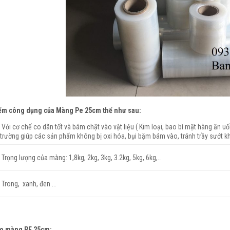
ểm công dụng của Màng Pe 25cm thể như sau:
Với cơ chế co dãn tốt và bám chặt vào vật liệu ( Kim loại, bao bì mặt hàng ăn uố
trường giúp các sản phẩm không bị oxi hóa, bụi bặm bám vào, tránh trầy sướt khi 
Trọng lượng của màng: 1,8kg, 2kg, 3kg, 3.2kg, 5kg, 6kg,…
Trong, xanh, đen …
ạo màng PE 25cm: