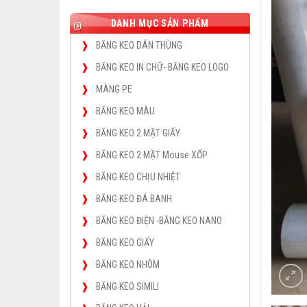
DANH MỤC SẢN PHẨM
BĂNG KEO DÁN THÙNG
BĂNG KEO IN CHỮ- BĂNG KEO LOGO
MÀNG PE
BĂNG KEO MÀU
BĂNG KEO 2 MẶT GIẤY
BĂNG KEO 2 MẶT Mouse XỐP
BĂNG KEO CHỊU NHIỆT
BĂNG KEO ĐÁ BANH
BĂNG KEO ĐIỆN -BĂNG KEO NANO
BĂNG KEO GIẤY
BĂNG KEO NHÔM
BĂNG KEO SIMILI