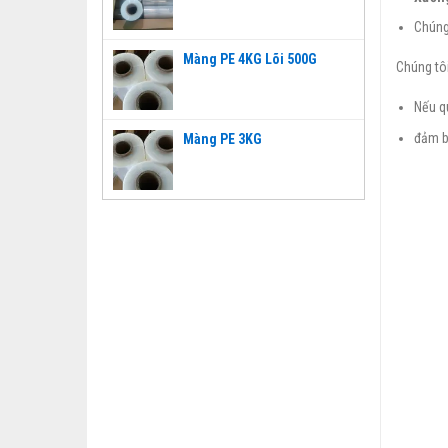
Chúng
Màng PE 4KG Lõi 500G
Chúng tôi
Nếu q
đảm b
Màng PE 3KG