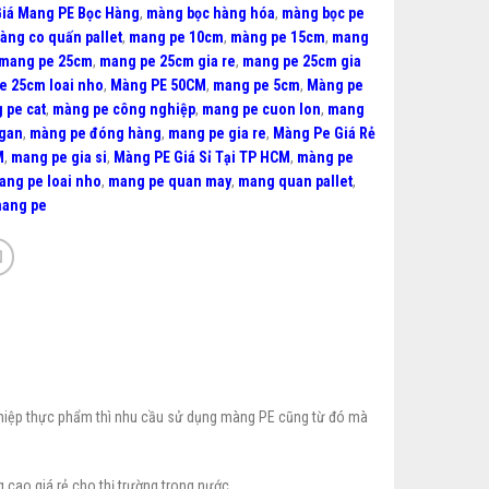
iá Mang PE Bọc Hàng
,
màng bọc hàng hóa
,
màng bọc pe
àng co quấn pallet
,
mang pe 10cm
,
màng pe 15cm
,
mang
mang pe 25cm
,
mang pe 25cm gia re
,
mang pe 25cm gia
e 25cm loai nho
,
Màng PE 50CM
,
mang pe 5cm
,
Màng pe
 pe cat
,
màng pe công nghiệp
,
mang pe cuon lon
,
mang
gan
,
màng pe đóng hàng
,
mang pe gia re
,
Màng Pe Giá Rẻ
M
,
mang pe gia si
,
Màng PE Giá Sỉ Tại TP HCM
,
màng pe
ang pe loai nho
,
mang pe quan may
,
mang quan pallet
,
mang pe
ghiệp thực phẩm thì nhu cầu sử dụng màng PE cũng từ đó mà
cao giá rẻ cho thị trường trong nước.