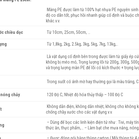
Màng PE được làm từ 100% hạt nhựa PE nguyên sinh 
u
độ co dãn tốt, phục hồi nhanh giúp cố định và buộc c
khác.v.v.
ớc chiều dọc
Từ 10cm, 25cm, 50cm, …
ượng
Từ 1,8kg, 2kg, 2.5kg, 3kg, 5kg, 7kg, 13kg,..
Là vật dụng cố định bên trong được làm từ giấy ép cứ
không bị méo mó, Trọng lượng lõi từ 200g, 300g, 500g,
và trọng lượng màn PE để lõi có kích thước + trọng l
Trong suốt có ánh mờ hay thường gọi là màu trắng, C
 nóng chảy
120 Độ C, Nhiệt độ hóa thủy thấp – 100 Độ C
Không dẫn điện, không dẫn nhiệt, không cho không kh
t
chống chầy xước cho các vật dụng.v.v.
– Dùng để bọc các linh kiện điện tử như : Tivi, máy tí
ng
thức ăn, thực phẩm,… – Làm bạt che mưa nắng, nóng,
h
– Được đóng gói bằng thùng carton ( Mỗi thùng từ 4 cu