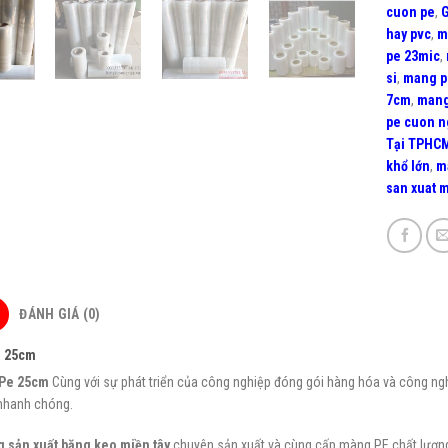
cuon pe
,
G
hay pvc
,
m
pe 23mic
,
si
,
mang p
7cm
,
mang
pe cuon n
Tại TPHC
khổ lớn
,
m
san xuat 
ĐÁNH GIÁ (0)
 25cm
Pe 25cm
Cùng với sự phát triển của công nghiệp đóng gói hàng hóa và công n
 nhanh chóng.
 sản xuất băng keo miền tây
chuyên sản xuất và cùng cấp màng PE chất lượng 