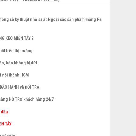
hông số kỹ thuật như sau :
Ngoài các sản phẩm màng Pe
G KEO MIỀN TÂY ?
ất trên thị trường
ên, kéo không bị đứt
i nội thành HCM
 BẢO HÀNH và ĐỔI TRẢ
n sàng HỖ TRỢ khách hàng 24/7
 đầu.
ỀN TÂY
ừ công ty