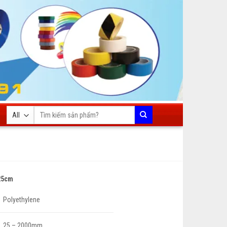
Tìm
kiếm:
25cm
Polyethylene
25 – 2000mm