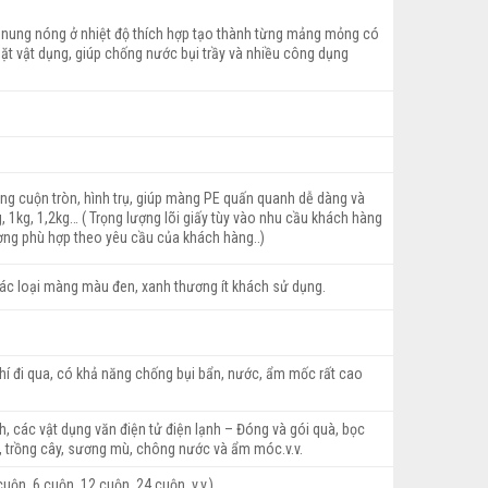
nung nóng ở nhiệt độ thích hợp tạo thành từng mảng mỏng có
hặt vật dụng, giúp chống nước bụi trầy và nhiều công dụng
ng cuộn tròn, hình trụ, giúp màng PE quấn quanh dễ dàng và
 1kg, 1,2kg… ( Trọng lượng lõi giấy tùy vào nhu cầu khách hàng
ượng phù hợp theo yêu cầu của khách hàng..)
ác loại màng màu đen, xanh thương ít khách sử dụng.
í đi qua, có khả năng chống bụi bẩn, nước, ẩm mốc rất cao
nh, các vật dụng văn điện tử điện lạnh – Đóng và gói quà, bọc
 trồng cây, sương mù, chông nước và ẩm móc.v.v.
ộn, 6 cuộn, 12 cuộn, 24 cuộn,.v.v.)