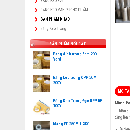
BĂNG KEO VẢI
BĂNG KEO VĂN PHÒNG PHẨM
SẢN PHẨM KHÁC
Băng Keo Trong
SẢN PHẨM NỔI BẬT
Băng dính trong 5cm 200
Yard
Băng keo trong OPP 5CM
200Y
MÔ TẢ
Băng Keo Trong Đục OPP 5F
Màng Pe
100Y
— Màng 
tăng lên
Màng PE 25CM 1.3KG
Xưởng