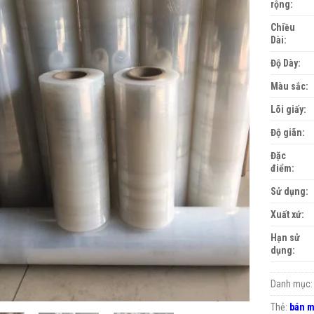
rộng:
Chiều
Dài:
Độ Dày:
Màu sắc:
Lõi giấy:
Độ giãn:
Đặc
điểm:
Sử dụng:
Xuất xứ:
Hạn sử
dụng:
Danh mục
Thẻ:
bán m