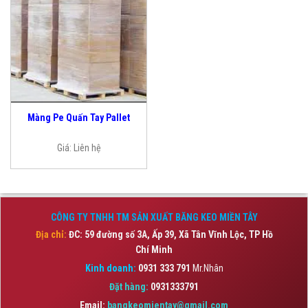
Màng Pe Quấn Tay Pallet
Giá:
Liên hệ
CÔNG TY TNHH TM SẢN XUẤT BĂNG KEO MIỀN TÂY
Địa chỉ:
ĐC: 59 đường số 3A, Ấp 39, Xã Tân Vĩnh Lộc,
TP Hồ
Chí Minh
Kinh doanh:
0931 333 791
Mr.Nhân
Đặt hàng:
0931333791
Email:
bangkeomientay@gmail.com