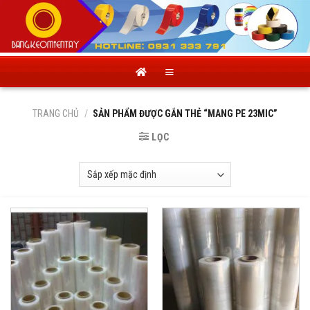
Skip
to
content
TRANG CHỦ
/
SẢN PHẨM ĐƯỢC GẮN THẺ “MANG PE 23MIC”
LỌC