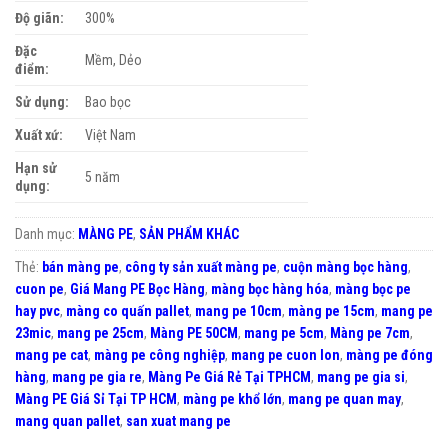
Độ giãn:
300%
Đặc
Mềm, Dẻo
điểm:
Sử dụng:
Bao bọc
Xuất xứ:
Việt Nam
Hạn sử
5 năm
dụng:
Danh mục:
MÀNG PE
,
SẢN PHẨM KHÁC
Thẻ:
bán màng pe
,
công ty sản xuất màng pe
,
cuộn màng bọc hàng
,
cuon pe
,
Giá Mang PE Bọc Hàng
,
màng bọc hàng hóa
,
màng bọc pe
hay pvc
,
màng co quấn pallet
,
mang pe 10cm
,
màng pe 15cm
,
mang pe
23mic
,
mang pe 25cm
,
Màng PE 50CM
,
mang pe 5cm
,
Màng pe 7cm
,
mang pe cat
,
màng pe công nghiệp
,
mang pe cuon lon
,
màng pe đóng
hàng
,
mang pe gia re
,
Màng Pe Giá Rẻ Tại TPHCM
,
mang pe gia si
,
Màng PE Giá Sỉ Tại TP HCM
,
màng pe khổ lớn
,
mang pe quan may
,
mang quan pallet
,
san xuat mang pe