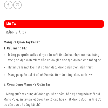
MÔ TẢ
ĐÁNH GIÁ (0)
Màng Pe Quấn Tay Pallet
1. Cấu màng PE:
Màng pe quấn pallet
được sản xuất từ các hạt nhựa có màu trắng
trong có đặc điển miềm dẻo có độ giản cao tạo độ bền cho màng pe.
Hạt nhựa là một loại hạt có tính dẻo, không dẫn điện, dẫn nhiệt.
Mang pe quấn pallet có nhiều màu từ màu trăng, đen, xanh ,.v.v..
2.
Công Dụng Mang Pe Quấn Tay
– Màng quấn tay dùng để đóng gói sản phẩm, bảo vệ hàng hóa khỏi bụi.
Màng PE quấn tay pallet được tạo từ các hóa chất không độc hại, tỉ lệ độ
co dãn cao dễ dàng tái chế.