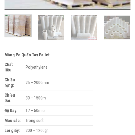
Màng Pe Quấn Tay Pallet
Chất
Polyethylene
liệu:
Chiều
25 – 2000mm
rộng:
Chiều
30 – 1500m
Dài:
Độ Dày:
17 – 50mic
Màu sắc:
Trong suốt
Lõi giấy:
200 – 1200gr