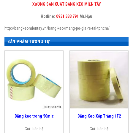
XƯỚNG SẢN XUẤT BĂNG KEO MIỀN TÂY
Hotline:
0931 333 791
Mr.Hậu
http://bangkeomientay.vn/bang-keo/
mang-pe-gia-re-tai-tphcm
/
‎
SẢN PHẨM TƯƠNG TỰ
Băng keo trong 50mic
Băng Keo Xốp Trắng 1F2
Giá:
Liên hệ
Giá:
Liên hệ