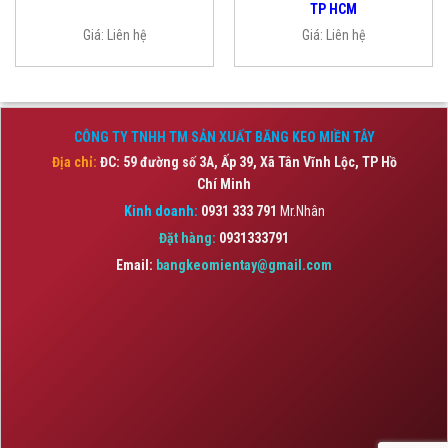
TP HCM
Giá:
Liên hệ
Giá:
Liên hệ
CÔNG TY TNHH TM SẢN XUẤT BĂNG KEO MIỀN TÂY
Địa chỉ:
ĐC: 59 đường số 3A, Ấp 39, Xã Tân Vĩnh Lộc,
TP Hồ
Chí Minh
Kinh doanh:
0931 333 791
Mr.Nhân
Đặt hàng:
0931333791
Email:
bangkeomientay@gmail.com