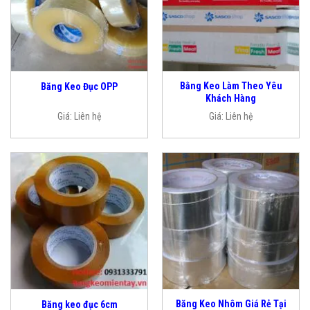
Bằng Keo Làm Theo Yêu
Băng Keo Đục OPP
Khách Hàng
Giá:
Liên hệ
Giá:
Liên hệ
Băng Keo Nhôm Giá Rẻ Tại
Băng keo đục 6cm