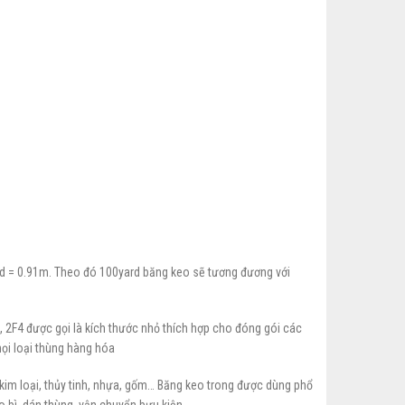
mientay.vn/wp-
82
some/woocommerce/single-
ry-thumbnails.php
Warning
/
c
p
yard = 0.91m. Theo đó 100yard băng keo sẽ tương đương với
2, 2F4 được gọi là kích thước nhỏ thích hợp cho đóng gói các
ọi loại thùng hàng hóa
 kim loại, thủy tinh, nhựa, gốm… Băng keo trong được dùng phổ
 bì, dán thùng, vận chuyển bưu kiện.