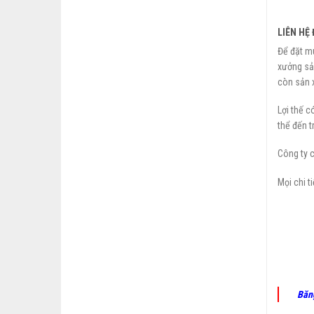
LIÊN HỆ
Để đặt mu
xưởng sản
còn sản 
Lợi thế c
thể đến 
Công ty 
Mọi chi t
Băn