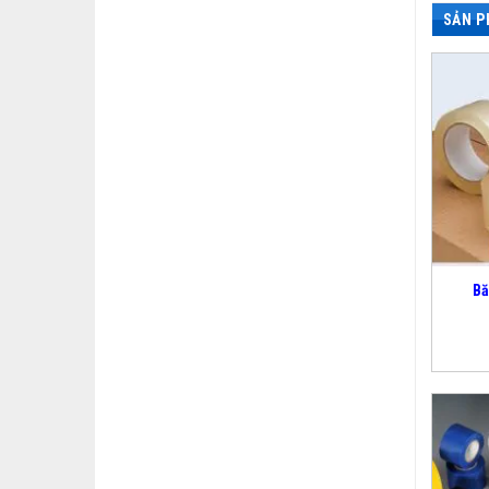
SẢN P
Bă