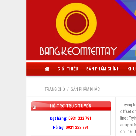
Skip
to
content
GIỚI THIỆU
SẢN PHẨM CHÍNH
KHU
TRANG CHỦ
/
SẢN PHẨM KHÁC
: Trying 
HỖ TRỢ TRỰC TUYẾN
offset on
line
: Try
Đặt hàng:
0931 333 791
array off
Hỗ trợ:
0931 333 791
on line
: 