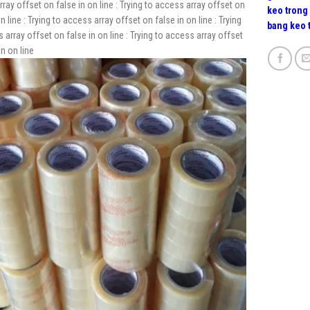
ray offset on false in
on line
: Trying to access array offset on
keo trong 
n line
: Trying to access array offset on false in
on line
: Trying
bang keo 
 array offset on false in
on line
: Trying to access array offset
in
on line