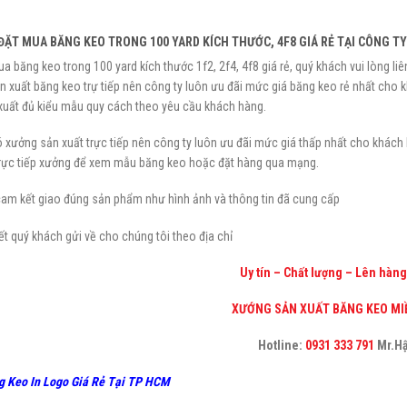
 ĐẶT MUA BĂNG KEO TRONG 100 YARD KÍCH THƯỚC, 4F8 GIÁ RẺ TẠI CÔNG TY
a băng keo trong 100 yard kích thước 1f2, 2f4, 4f8 giá rẻ, quý khách vui lòng li
 xuất băng keo trự tiếp nên công ty luôn ưu đãi mức giá băng keo rẻ nhất cho kh
xuất đủ kiểu mẫu quy cách theo yêu cầu khách hàng.
ó xưởng sản xuất trực tiếp nên công ty luôn ưu đãi mức giá thấp nhất cho khách 
trực tiếp xưởng để xem mẫu băng keo hoặc đặt hàng qua mạng.
cam kết giao đúng sản phẩm như hình ảnh và thông tin đã cung cấp
iết quý khách gửi về cho chúng tôi theo địa chỉ
Uy tín – Chất lượng – Lên hàng
XƯỚNG SẢN XUẤT BĂNG KEO MI
Hotline:
0931 333 791
Mr.H
g Keo In Logo Giá Rẻ Tại TP HCM