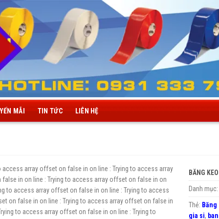
YẾN MÃI
TIN TỨC
LIÊN HỆ
to access array offset on false in
on line
: Trying to access array
BĂNG KEO
 false in
on line
: Trying to access array offset on false in
on
Danh mục
ing to access array offset on false in
on line
: Trying to access
set on false in
on line
: Trying to access array offset on false in
Thẻ:
Băng
Trying to access array offset on false in
on line
: Trying to
gia si
,
ban