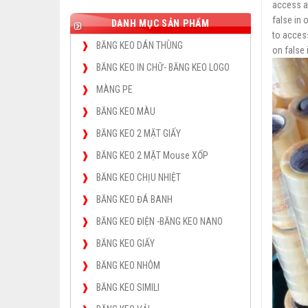
access ar
false in
o
DANH MỤC SẢN PHẨM
to access
BĂNG KEO DÁN THÙNG
on false 
BĂNG KEO IN CHỮ- BĂNG KEO LOGO
MÀNG PE
BĂNG KEO MÀU
BĂNG KEO 2 MẶT GIẤY
BĂNG KEO 2 MẶT Mouse XỐP
BĂNG KEO CHỊU NHIỆT
BĂNG KEO ĐÁ BANH
BĂNG KEO ĐIỆN -BĂNG KEO NANO
BĂNG KEO GIẤY
BĂNG KEO NHÔM
BĂNG KEO SIMILI