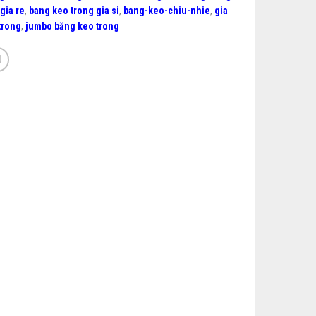
gia re
,
bang keo trong gia si
,
bang-keo-chiu-nhie
,
gia
trong
,
jumbo băng keo trong