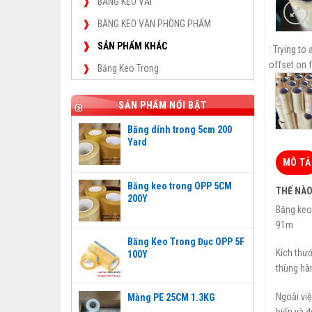
BĂNG KEO VẢI
BĂNG KEO VĂN PHÒNG PHẨM
SẢN PHẨM KHÁC
: Trying to
offset on f
Băng Keo Trong
SẢN PHẨM NỔI BẬT
Băng dính trong 5cm 200
Yard
MÔ TẢ
Băng keo trong OPP 5CM
THẾ NÀO
200Y
Băng keo 
91m
Băng Keo Trong Đục OPP 5F
Kích thướ
100Y
thùng hàn
Ngoài việ
Màng PE 25CM 1.3KG
biến và đ