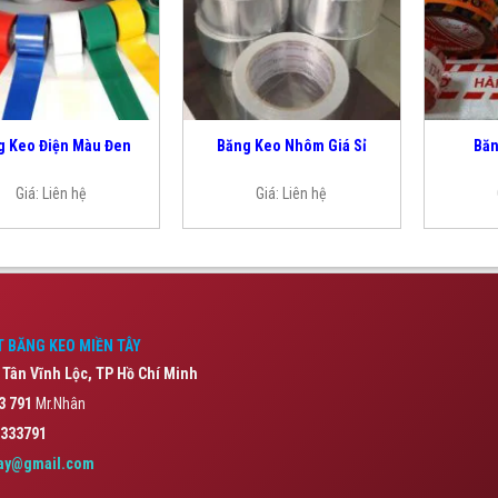
g Keo Điện Màu Đen
Băng Keo Nhôm Giá Sỉ
Băn
Giá:
Liên hệ
Giá:
Liên hệ
 BĂNG KEO MIỀN TÂY
 Tân Vĩnh Lộc,
TP Hồ Chí Minh
3 791
Mr.Nhân
333791
ay@gmail.com