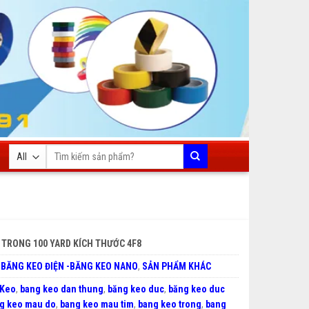
Tìm
kiếm:
 TRONG 100 YARD KÍCH THƯỚC 4F8
:
BĂNG KEO ĐIỆN -BĂNG KEO NANO
,
SẢN PHẨM KHÁC
 Keo
,
bang keo dan thung
,
băng keo duc
,
băng keo duc
g keo mau do
,
bang keo mau tim
,
bang keo trong
,
bang