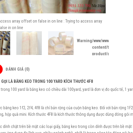
 access array offset on false in
on line
: Trying to access array
alse in
on line
Warning
/www/wwwroot/bangkeo
content/themes/flat
product/product-galle
ĐÁNH GIÁ (0)
 GỌI LÀ BĂNG KEO TRONG 100 YARD KÍCH THƯỚC 4F8
trong 100 yard là băng keo có chiều dài 100yard, yard là đơn vị đo quốc tế, 1 
c băng keo 1f2, 2f4, 4f8 là chỉ bản rộng của cuộn băng keo. Đối với bản rộng 1F
g, hộp quà mini. Kích thước 4F8 là kích thước thông dụng được dùng đóng gói m
c dính chặt trên bề mặt các loại giấy, băng keo trong còn dính được trên bề mặt
ược ứng dụng đa lĩnh vực, nhiều ngành nghề, nhất là trong công tác đóng gói bao